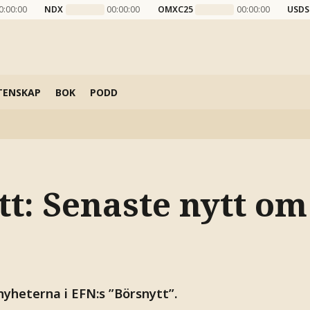
0:00:00
NDX
00:00:00
OMXC25
00:00:00
USDS
TENSKAP
BOK
PODD
tt: Senaste nytt om
nyheterna i EFN:s ”Börsnytt”.