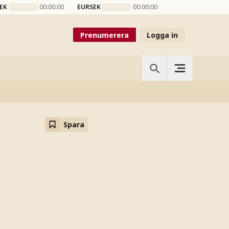
EK
00:00:00
EURSEK
00:00:00
Prenumerera
Logga in
Spara