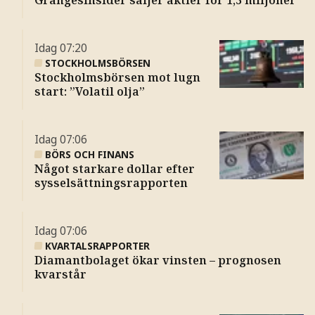
Grängesinsider säljer aktier för 1,3 miljoner
Idag
07:20
STOCKHOLMSBÖRSEN
Stockholmsbörsen mot lugn
start: ”Volatil olja”
Idag
07:06
BÖRS OCH FINANS
Något starkare dollar efter
sysselsättningsrapporten
Idag
07:06
KVARTALSRAPPORTER
Diamantbolaget ökar vinsten – prognosen
kvarstår