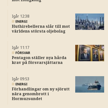
Igår
12:38
ENERGI
Huthirebellerna slår till mot
världens största oljebolag
Igår
11:17
FÖRSVAR
Pentagon ställer nya hårda
krav på försvarsjättarna
Igår
09:53
ENERGI
Förhandlingar om ny sjörutt
nära genombrott i
Hormuzsundet