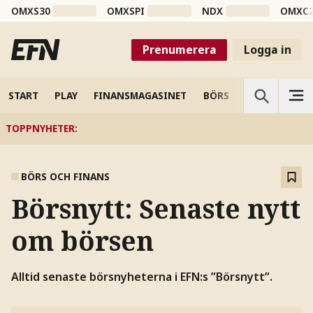
OMXS30
OMXSPI
NDX
OMXC
Prenumerera
Logga in
START
PLAY
FINANSMAGASINET
BÖRS
VETENSKAP
TOPPNYHETER
:
BÖRS OCH FINANS
Börsnytt: Senaste nytt
om börsen
Alltid senaste börsnyheterna i EFN:s ”Börsnytt”.