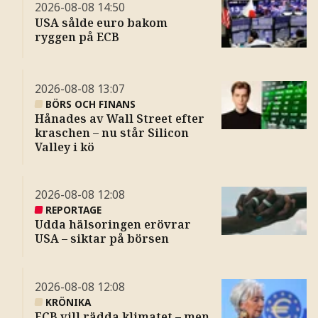
2026-08-08
14:50
USA sålde euro bakom
ryggen på ECB
2026-08-08
13:07
BÖRS OCH FINANS
Hånades av Wall Street efter
kraschen – nu står Silicon
Valley i kö
2026-08-08
12:08
REPORTAGE
Udda hälsoringen erövrar
USA – siktar på börsen
2026-08-08
12:08
KRÖNIKA
ECB vill rädda klimatet – men