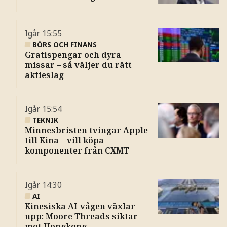
Igår
15:55
BÖRS OCH FINANS
Gratispengar och dyra
missar – så väljer du rätt
aktieslag
Igår
15:54
TEKNIK
Minnesbristen tvingar Apple
till Kina – vill köpa
komponenter från CXMT
Igår
14:30
AI
Kinesiska AI-vågen växlar
upp: Moore Threads siktar
mot Hongkong