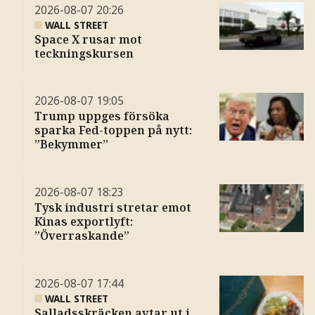
2026-08-07
20:26
WALL STREET
Space X rusar mot
teckningskursen
2026-08-07
19:05
Trump uppges försöka
sparka Fed-toppen på nytt:
”Bekymmer”
2026-08-07
18:23
Tysk industri stretar emot
Kinas exportlyft:
”Överraskande”
2026-08-07
17:44
WALL STREET
Salladsskräcken avtar ut i