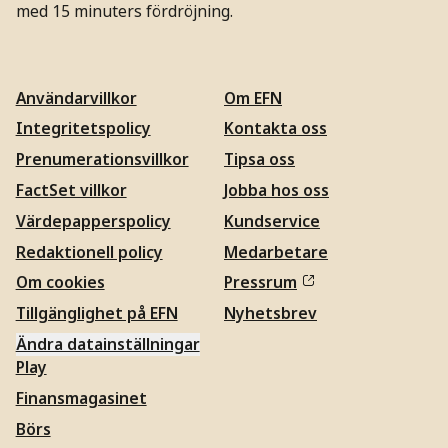
med 15 minuters fördröjning.
Användarvillkor
Om EFN
Integritetspolicy
Kontakta oss
Prenumerationsvillkor
Tipsa oss
FactSet villkor
Jobba hos oss
Värdepapperspolicy
Kundservice
Redaktionell policy
Medarbetare
Om cookies
Pressrum
Tillgänglighet på EFN
Nyhetsbrev
Ändra datainställningar
Play
Finansmagasinet
Börs