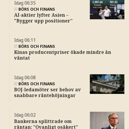
Idag
06:35
BÖRS OCH FINANS
AI-aktier lyfter Asien –
"Bygger upp positioner”
Idag
06:11
BÖRS OCH FINANS
Kinas producentpriser ökade mindre än
väntat
Idag
06:08
BÖRS OCH FINANS
BOJ-ledamöter ser behov av
snabbare räntehöjningar
Idag
06:02
Bankerna splittrade om
räntan: ”Ovanligt osäkert”