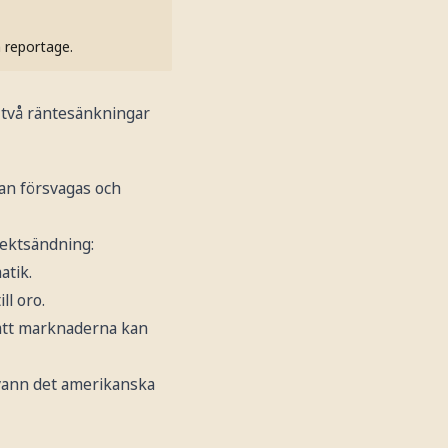
h reportage.
två räntesänkningar
an försvagas och
rektsändning:
atik.
ll oro.
g att marknaderna kan
p vann det amerikanska