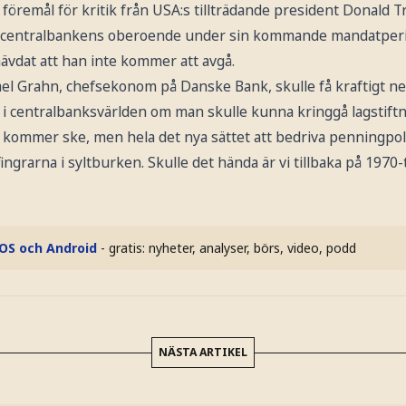
 föremål för kritik från USA:s tillträdande president Donald 
ka centralbankens oberoende under sin kommande mandatperi
ävdat att han inte kommer att avgå.
el Grahn, chefsekonom på Danske Bank, skulle få kraftigt ne
f i centralbanksvärlden om man skulle kunna kringgå lagstift
et kommer ske, men hela det nya sättet att bedriva penningpol
fingrarna i syltburken. Skulle det hända är vi tillbaka på 1970-
iOS och Android
- gratis: nyheter, analyser, börs, video, podd
NÄSTA ARTIKEL