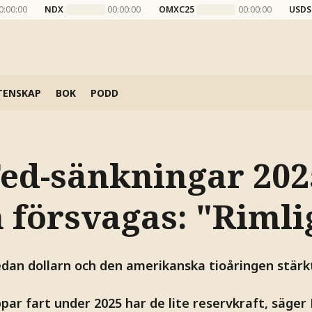
0:00:00
NDX
00:00:00
OMXC25
00:00:00
USDS
TENSKAP
BOK
PODD
Fed-sänkningar 202
 försvagas: "Rimli
an dollarn och den amerikanska tioåringen stärk
ar fart under 2025 har de lite reservkraft, säger