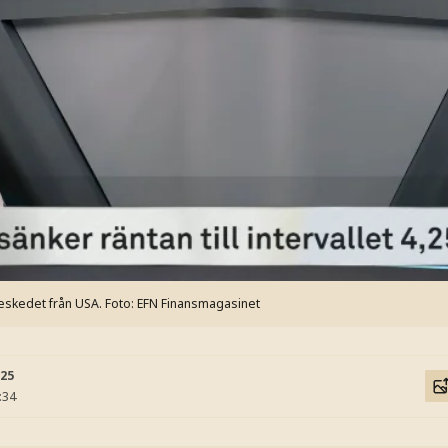
eskedet från USA.
Foto: EFN Finansmagasinet
:25
:34