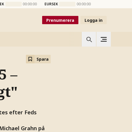
EK
00:00:00
EURSEK
00:00:00
Prenumerera
Logga in
Spara
5 –
gt"
tes efter Feds
 Michael Grahn på