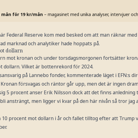
 mån för 19 kr/mån
– magasinet med unika analyser, intervjuer oc
när Federal Reserve kom med besked om att man räknar med 
vad marknad och analytiker hade hoppats på.
ot dollarn
larn mot kronan och under torsdagsmorgonen fortsätter kron
t dollarn. Vilket är bottenrekord för 2024.
ngsansvarig på Lannebo fonder, kommenterade läget i EFN:s di
. Kronan försvagas och räntor går upp, men det är ingen dram
g 5 procent anser Erik Nilsson dock att det finns anledning ti
r bli ansträngt, men ligger vi kvar på den här nivån så tror ja
 10 procent mot dollarn i år och fallet tilltog efter att Trum
ber.