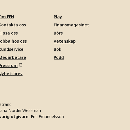
Om EFN
Play
Kontakta oss
Finansmagasinet
Tipsa oss
Börs
Jobba hos oss
Vetenskap
Kundservice
Bok
Medarbetare
Podd
Pressrum
Nyhetsbrev
strand
aria Nordin Wessman
arig utgivare:
Eric Emanuelsson