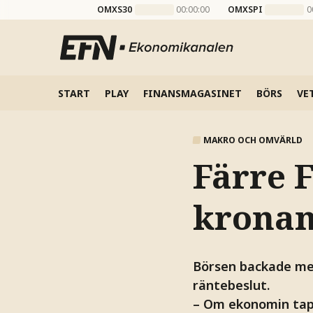
OMXS30
00:00:00
OMXSPI
0
START
PLAY
FINANSMAGASINET
BÖRS
VE
MAKRO OCH OMVÄRLD
Färre 
kronan
Börsen backade med
räntebeslut.
– Om ekonomin tapp