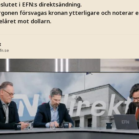
lutet i EFN:s direktsändning.
onen försvagas kronan ytterligare och noterar e
elåret mot dollarn.
t
fn.se