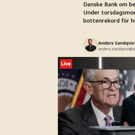
Danske Bank om bes
Under torsdagsmorg
bottenrekord för h
Anders Sandqvis
anders.sandqvist@e