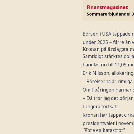
Finansmagasinet
Sommarerbjudande! 3
Börsen i USA tappade 
under 2025 – färre än 
Kronan på årslägsta m
Samtidigt stärktes dol
handlas nu till 11,09 mo
Erik Nilsson, allokeri
– Rörelserna är rimliga
Om tioåringen närmar si
– Då tror jag det börja
fungera fortsatt.
Kronan har tappat cirka
presidentvalet i novem
"Vore en katastrof"