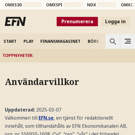
OMXS30
OMXSPI
NDX
OMXC
Prenumerera
Logga in
START
PLAY
FINANSMAGASINET
BÖRS
VETENSKAP
TOPPNYHETER
:
Användarvillkor
Uppdaterad:
2025-03-07
Välkommen till
EFN.se
, en tjänst för redaktionellt
innehåll, som tillhandahålls av EFN Ekonomikanalen AB,
org. nr. 556930-1608, (“vi”, “oss”, “vår” i det följande).