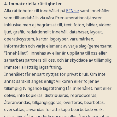
4. Immateriella rättigheter
Alla rättigheter till innehållet på
EFN.se
samt innehållet
som tillhandahålls via våra Prenumerationstjänster
inklusive men ej begränsat till, text, foton, bilder, videor,
ljud, grafik, redaktionellt innehåll, databaser, layout,
operativsystem, kartor, logotyper, varumärken,
information och varje element av varje slag (gemensamt
”Innehållet”), innehas av eller är upplåtna till oss eller
samarbetspartners till oss, och är skyddade av tillämplig
immaterialrättslig lagstiftning.
Innehållet får enbart nyttjas för privat bruk. Om inte
annat särskilt anges enligt Villkoren eller följer av
tillämplig tvingande lagstiftning får Innehållet, helt eller
delvis, inte kopieras, distribueras, reproduceras,
återanvändas, tillgängliggöras, överföras, bearbetas,
översättas, användas för att skapa bearbetade verk,
säljas, överlåtas, underlicenseras eller återskapas utan