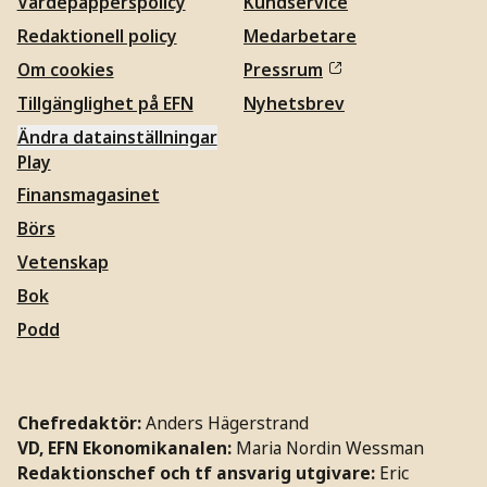
Värdepapperspolicy
Kundservice
Redaktionell policy
Medarbetare
Om cookies
Pressrum
Tillgänglighet på EFN
Nyhetsbrev
Ändra datainställningar
Play
Finansmagasinet
Börs
Vetenskap
Bok
Podd
Chefredaktör:
Anders Hägerstrand
VD, EFN Ekonomikanalen:
Maria Nordin Wessman
Redaktionschef och tf ansvarig utgivare:
Eric