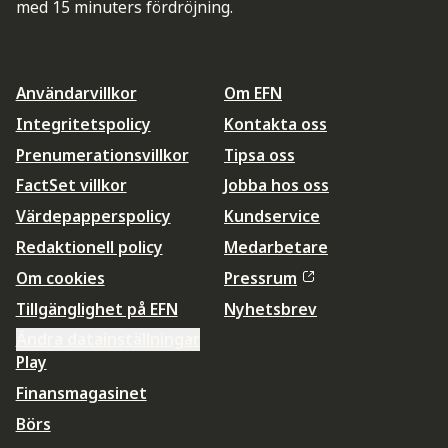
med 15 minuters fördröjning.
Användarvillkor
Om EFN
Integritetspolicy
Kontakta oss
Prenumerationsvillkor
Tipsa oss
FactSet villkor
Jobba hos oss
Värdepapperspolicy
Kundservice
Redaktionell policy
Medarbetare
Om cookies
Pressrum
Tillgänglighet på EFN
Nyhetsbrev
Ändra datainställningar
Play
Finansmagasinet
Börs