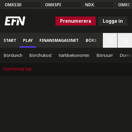
OMXS30
OMXSPI
NDX
OMXC
Prenumerera
Logga in
START
PLAY
FINANSMAGASINET
BÖRS
VETENSKAP
Börslunch
Börsfrukost
Världsekonomin
Börssurr
Domin
TOPPNYHETER
: