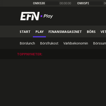
OMXS30
00:00:00
OMXSPI
0
START
PLAY
FINANSMAGASINET
BÖRS
VE
Börslunch
Börsfrukost
Världsekonomin
Börssur
TOPPNYHETER
: