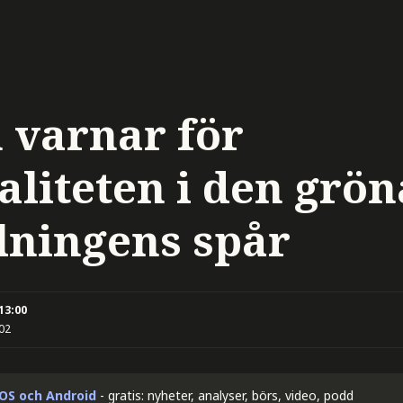
n varnar för
aliteten i den grön
lningens spår
 13:00
:02
iOS och Android
- gratis: nyheter, analyser, börs, video, podd