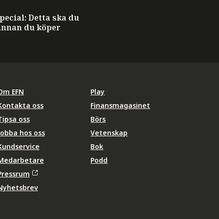
ecial: Detta ska du
innan du köper
Om EFN
Play
Kontakta oss
Finansmagasinet
Tipsa oss
Börs
Jobba hos oss
Vetenskap
Kundservice
Bok
Medarbetare
Podd
Pressrum
Nyhetsbrev