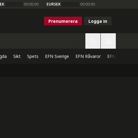
EK
00:00:00
EURSEK
00:00:00
Prenumerera
Logga in
gda
Sikt
Spets
EFN Sverige
EFN Råvaror
EFN Direkt