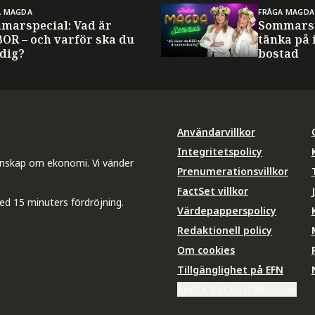
A MAGDA
FRÅGA MAGDA
marspecial: Vad är
Sommarsp
BOR – och varför ska du
tänka på 
 dig?
bostad
Användarvillkor
Integritetspolicy
unskap om ekonomi. Vi vänder
Prenumerationsvillkor
FactSet villkor
ed 15 minuters fördröjning.
Värdepapperspolicy
Redaktionell policy
Om cookies
Tillgänglighet på EFN
Ändra datainställningar