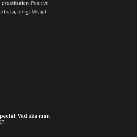
rostitution. Positivt
rbetar, enligt Micael
ecial: Vad ska man
l?