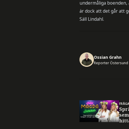
undermåliga boenden, ar
är dock att det går att
Säll Lindahl.
Ossian Grahn
Reporter Östersund
FRÅG
Spr
sem
hitt