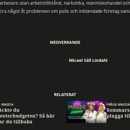
betare utan arbetstillstånd, narkotika, människohandel och p
 göra något åt problemen om polis och inblandade företag sama
MEDVERKANDE
Micael Säll Lindahl
RELATERAT
A MAGDA
FRÅGA MAGDA
äckte du
Sommarsp
esterbudgeten? Så här
plugga til
ar du tillbaka