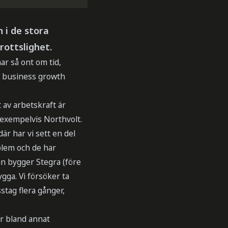
 i de stora
rottslighet.
har så ont om tid,
w business growth
 av arbetskraft är
 exempelvis Northvolt.
är har vi sett en del
oblem och de har
man bygger Stegra (före
gga. Vi försöker ta
stag flera gånger,
r bland annat