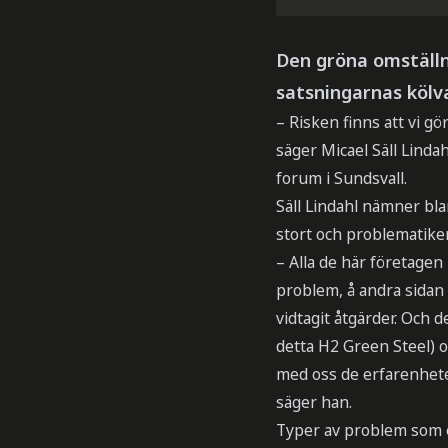
Den gröna omställn
satsningarnas kölva
– Risken finns att vi gö
säger Micael Säll Lind
forum i Sundsvall.
Säll Lindahl nämner bla
stort och problematike
– Alla de här företagen 
problem, å andra sidan 
vidtagit åtgärder. Och d
detta H2 Green Steel) o
med oss de erfarenheter
säger han.
Typer av problem som e