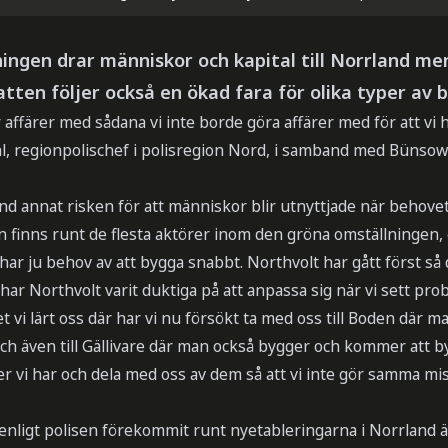
ingen drar människor och kapital till Norrland men
tten följer också en ökad fara för olika typer av b
r affärer med sådana vi inte borde göra affärer med för att vi 
ahl, regionpolischef i polisregion Nord, i samband med Bünso
nd annat risken för att människor blir utnyttjade när behovet
n finns runt de flesta aktörer inom den gröna omställningen,
har ju behov av att bygga snabbt. Northvolt har gått först så d
har Northvolt varit duktiga på att anpassa sig när vi sett pr
et vi lärt oss där har vi nu försökt ta med oss till Boden där 
ch även till Gällivare där man också bygger och kommer att by
 vi har och dela med oss av dem så att vi inte gör samma mis
nligt polisen förekommit runt nyetableringarna i Norrland ä