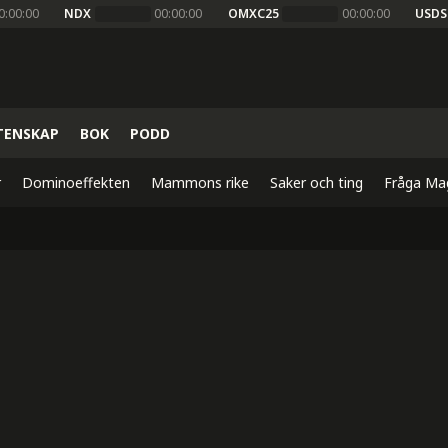
0:00:00
NDX
00:00:00
OMXC25
00:00:00
USDS
TENSKAP
BOK
PODD
r
Dominoeffekten
Mammons rike
Saker och ting
Fråga Ma