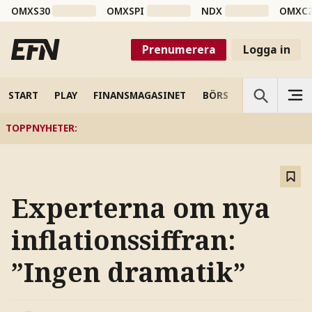
OMXS30
OMXSPI
NDX
OMXC
Prenumerera
Logga in
START
PLAY
FINANSMAGASINET
BÖRS
VETENSKAP
TOPPNYHETER
:
Experterna om nya
inflationssiffran:
”Ingen dramatik”