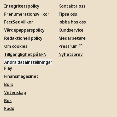
Integritetspolicy
Kontakta oss
Prenumerationsvillkor
Tipsa oss
FactSet villkor
Jobba hos oss
Värdepapperspolicy
Kundservice
Redaktionell policy
Medarbetare
Om cookies
Pressrum
Tillgänglighet på EFN
Nyhetsbrev
Ändra datainställningar
Play
Finansmagasinet
Börs
Vetenskap
Bok
Podd