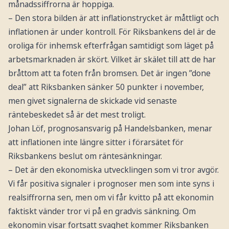
månadssiffrorna är hoppiga.
– Den stora bilden är att inflationstrycket är måttligt och
inflationen är under kontroll. För Riksbankens del är de
oroliga för inhemsk efterfrågan samtidigt som läget på
arbetsmarknaden är skört. Vilket är skälet till att de har
bråttom att ta foten från bromsen. Det är ingen ”done
deal” att Riksbanken sänker 50 punkter i november,
men givet signalerna de skickade vid senaste
räntebeskedet så är det mest troligt.
Johan Löf, prognosansvarig på Handelsbanken, menar
att inflationen inte längre sitter i förarsätet för
Riksbankens beslut om räntesänkningar.
– Det är den ekonomiska utvecklingen som vi tror avgör.
Vi får positiva signaler i prognoser men som inte syns i
realsiffrorna sen, men om vi får kvitto på att ekonomin
faktiskt vänder tror vi på en gradvis sänkning. Om
ekonomin visar fortsatt svaghet kommer Riksbanken