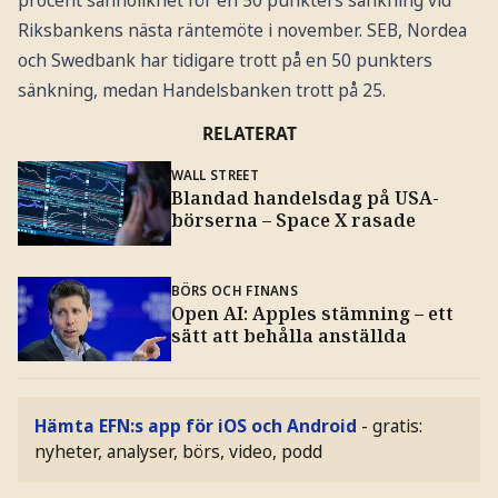
procent sannolikhet för en 50 punkters sänkning vid
Riksbankens nästa räntemöte i november. SEB, Nordea
och Swedbank har tidigare trott på en 50 punkters
sänkning, medan Handelsbanken trott på 25.
RELATERAT
WALL STREET
Blandad handelsdag på USA-
börserna – Space X rasade
BÖRS OCH FINANS
Open AI: Apples stämning – ett
sätt att behålla anställda
Hämta EFN:s app för iOS och Android
- gratis:
nyheter, analyser, börs, video, podd