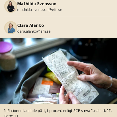
Mathilda Svensson
mathilda.svensson@efn.se
Clara Alanko
clara.alanko@efn.se
Inflationen landade på 1,1 procent enligt SCB:s nya ”snabb-KPI”.
Foto: TT