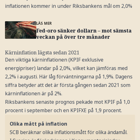
inflationen kommer in under Riksbankens mål om 2,0%
LÄS MER
Fed-oro sänker dollarn – mot sämsta
veckan på över tre månader
Kärninflation lägsta sedan 2021
Den viktiga kärninflationen (KPIF exklusive
energipriser) landar på 2,0%, vilket kan jämföras med
2,2% i augusti. Här låg förväntningarna på 1,9%. Dagens
siffra betyder att det är första gången sedan 2021 som
kärninflationen är på 2%.
Riksbankens senaste prognos pekade mot KPIF på 1,0
procent i september och en KPIFXE på 1,9 procent.
Olika mått på inflation
SCB beräknar olika inflationsmått för olika ändamål.