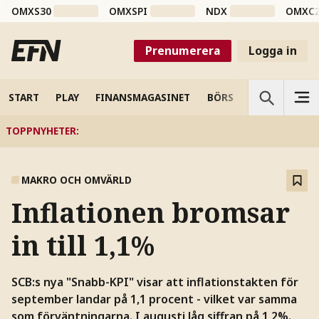
OMXS30
OMXSPI
NDX
OMXC
Prenumerera
Logga in
START
PLAY
FINANSMAGASINET
BÖRS
VETENSKAP
TOPPNYHETER
:
MAKRO OCH OMVÄRLD
Inflationen bromsar
in till 1,1%
SCB:s nya "Snabb-KPI" visar att inflationstakten för
september landar på 1,1 procent - vilket var samma
som förväntningarna. I augusti låg siffran på 1,2%.