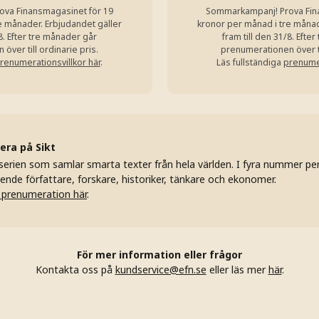
va Finansmagasinet för 19
Sommarkampanj! Prova Fin
e månader. Erbjudandet gäller
kronor per månad i tre månad
/8. Efter tre månader går
fram till den 31/8. Efte
över till ordinarie pris.
prenumerationen över til
renumerationsvillkor här
.
Läs fullständiga
prenumer
ra på Sikt
kserien som samlar smarta texter från hela världen. I fyra nummer per 
ende författare, forskare, historiker, tänkare och ekonomer.
 prenumeration här
.
För mer information eller frågor
Kontakta oss på
kundservice@efn.se
eller läs mer
här
.