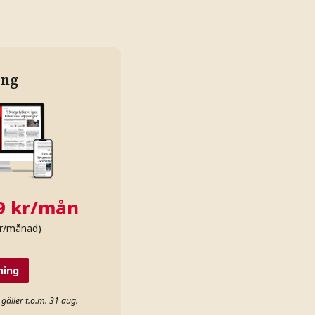
ing
19 kr/mån
kr/månad)
ning
gäller t.o.m. 31 aug.