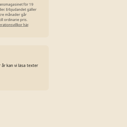
ansmagasinet för 19
er. Erbjudandet gäller
r tre månader går
l ordinarie pris.
ationsvillkor här
.
år kan vi läsa texter