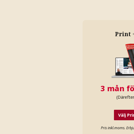
Print 
3 mån fö
(Därefte
Välj
Pri
Pris inkl.moms. Erbj