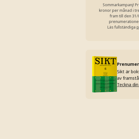
Sommarkampanj! Pro
kronor per månad i tr
fram till den 31
prenumerationen 
Läs fullständiga
p
Prenumere
Sikt är bo
av framstå
Teckna din