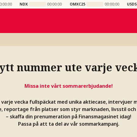
0:00:00
NDX
00:00:00
OMXC25
00:00:00
USDS
ytt nummer ute varje vec
Missa inte vårt sommarerbjudande!
 varje vecka fullspäckat med unika aktiecase, intervjuer 
, reportage från platser som styr marknaden, livsstil oc
– skaffa din prenumeration på Finansmagasinet idag!
Passa på att ta del av vår sommarkampanj.