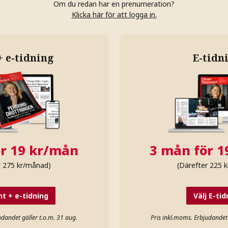
Om du redan har en prenumeration?
Klicka här för att logga in.
+ e-tidning
E-tidn
r 19 kr/mån
3 mån för 
r 275 kr/månad)
(Därefter 225 
nt + e-tidning
Välj
E-tid
udandet gäller t.o.m. 31 aug.
Pris inkl.moms. Erbjudandet 