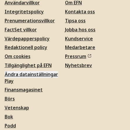
Användarvillkor
Om EFN
Integritetspolicy
Kontakta oss
Prenumerationsvillkor
Tipsa oss
FactSet villkor
Jobba hos oss
Värdepapperspolicy
Kundservice
Redaktionell policy
Medarbetare
Om cookies
Pressrum
Tillgänglighet på EFN
Nyhetsbrev
Ändra datainställningar
Play
Finansmagasinet
Börs
Vetenskap
Bok
Podd