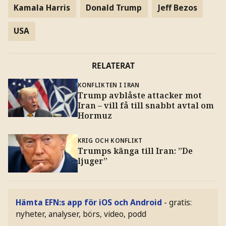
Kamala Harris
Donald Trump
Jeff Bezos
USA
RELATERAT
KONFLIKTEN I IRAN
Trump avblåste attacker mot
Iran – vill få till snabbt avtal om
Hormuz
KRIG OCH KONFLIKT
Trumps känga till Iran: ”De
ljuger”
Hämta EFN:s app för iOS och Android
- gratis:
nyheter, analyser, börs, video, podd