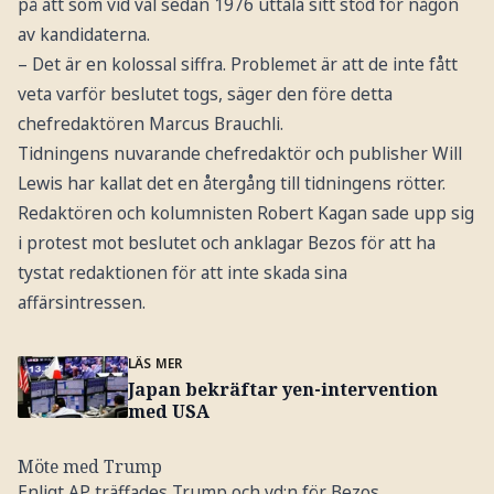
på att som vid val sedan 1976 uttala sitt stöd för någon
av kandidaterna.
– Det är en kolossal siffra. Problemet är att de inte fått
veta varför beslutet togs, säger den före detta
chefredaktören Marcus Brauchli.
Tidningens nuvarande chefredaktör och publisher Will
Lewis har kallat det en återgång till tidningens rötter.
Redaktören och kolumnisten Robert Kagan sade upp sig
i protest mot beslutet och anklagar Bezos för att ha
tystat redaktionen för att inte skada sina
affärsintressen.
LÄS MER
Japan bekräftar yen-intervention
med USA
Möte med Trump
Enligt AP träffades Trump och vd:n för Bezos