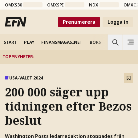
OMXS30
OMXSPI
NDX
OMXC
Prenumerera
Logga in
START
PLAY
FINANSMAGASINET
BÖRS
VETENSKAP
TOPPNYHETER
:
USA-VALET 2024
200 000 säger upp
tidningen efter Bezos
beslut
Washington Posts ledarredaktion stoppades från