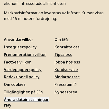
ekonomiintresserade allmänheten.
Marknadsinformation levereras av Infront. Kurser visas
med 15 minuters fördröjning.
Användarvillkor
Om EFN
Integritetspolicy
Kontakta oss
Prenumerationsvillkor
Tipsa oss
FactSet villkor
Jobba hos oss
Värdepapperspolicy
Kundservice
Redaktionell policy
Medarbetare
Om cookies
Pressrum
Tillgänglighet på EFN
Nyhetsbrev
Ändra datainställningar
Play