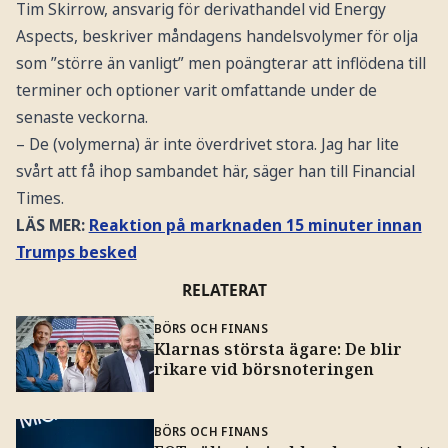
Tim Skirrow, ansvarig för derivathandel vid Energy
Aspects, beskriver måndagens handelsvolymer för olja
som ”större än vanligt” men poängterar att inflödena till
terminer och optioner varit omfattande under de
senaste veckorna.
– De (volymerna) är inte överdrivet stora. Jag har lite
svårt att få ihop sambandet här, säger han till Financial
Times.
LÄS MER:
Reaktion på marknaden 15 minuter innan
Trumps besked
RELATERAT
BÖRS OCH FINANS
Klarnas största ägare: De blir
rikare vid börsnoteringen
BÖRS OCH FINANS