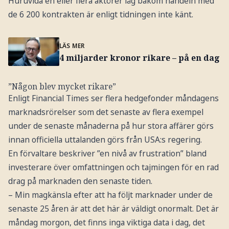
Huruvida en eller flera aktörer låg bakom handeln med
de 6 200 kontrakten är enligt tidningen inte känt.
LÄS MER
4 miljarder kronor rikare – på en dag
”Någon blev mycket rikare”
Enligt Financial Times ser flera hedgefonder måndagens
marknadsrörelser som det senaste av flera exempel
under de senaste månaderna på hur stora affärer görs
innan officiella uttalanden görs från USA:s regering.
En förvaltare beskriver ”en nivå av frustration” bland
investerare över omfattningen och tajmingen för en rad
drag på marknaden den senaste tiden.
– Min magkänsla efter att ha följt marknader under de
senaste 25 åren är att det här är väldigt onormalt. Det är
måndag morgon, det finns inga viktiga data i dag, det