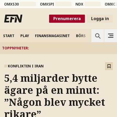
OMXS30
OMXSPI
NDX
OMXC
Prenumerera
Logga in
START
PLAY
FINANSMAGASINET
BÖRS
VETENSKAP
TOPPNYHETER
:
KONFLIKTEN I IRAN
5,4 miljarder bytte
ägare på en minut:
”Någon blev mycket
rikare”