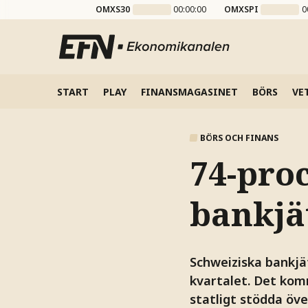
OMXS30
00:00:00
OMXSPI
0
START
PLAY
FINANSMAGASINET
BÖRS
VE
BÖRS OCH FINANS
74-pro
bankjä
Schweiziska bankjä
kvartalet. Det kom
statligt stödda öve