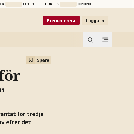
EK
00:00:00
EURSEK
00:00:00
Prenumerera
Logga in
Spara
för
”
väntat för tredje
v efter det