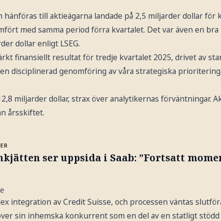
hänföras till aktieägarna landade på 2,5 miljarder dollar för 
mfört med samma period förra kvartalet. Det var även en bra 
der dollar enligt LSEG.
rkt finansiellt resultat för tredje kvartalet 2025, drivet av 
 disciplinerad genomföring av våra strategiska prioriteringar
,8 miljarder dollar, strax över analytikernas förväntningar. A
n årsskiftet.
MER
nkjätten ser uppsida i Saab: ”Fortsatt mom
se
 integration av Credit Suisse, och processen väntas slutför
ver sin inhemska konkurrent som en del av en statligt stödd