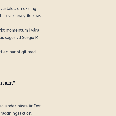
kvartalet, en ökning
bit över analytikernas
starkt momentum i våra
, säger vd Sergio P.
ktien har stigit med
entum”
as under nästa år. Det
 räddningsaktion.