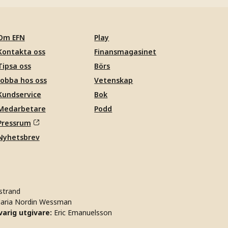
Om EFN
Play
Kontakta oss
Finansmagasinet
Tipsa oss
Börs
Jobba hos oss
Vetenskap
Kundservice
Bok
Medarbetare
Podd
Pressrum
Nyhetsbrev
strand
aria Nordin Wessman
arig utgivare:
Eric Emanuelsson