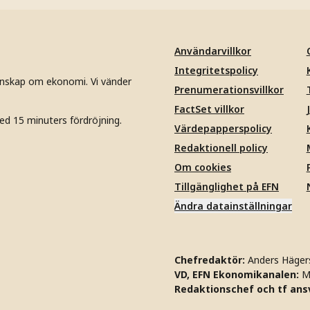
Användarvillkor
Integritetspolicy
unskap om ekonomi. Vi vänder
Prenumerationsvillkor
FactSet villkor
ed 15 minuters fördröjning.
Värdepapperspolicy
Redaktionell policy
Om cookies
Tillgänglighet på EFN
Ändra datainställningar
Chefredaktör:
Anders Häger
VD, EFN Ekonomikanalen:
M
Redaktionschef och tf ansv