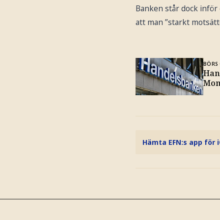
Banken står dock inför
att man ”starkt motsät
BÖRS 
Han
Mo
Hämta EFN:s app för 