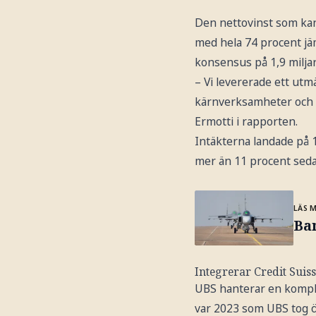
Den nettovinst som kan 
med hela 74 procent jä
konsensus på 1,9 miljar
– Vi levererade ett utmä
kärnverksamheter och en
Ermotti i rapporten.
Intäkterna landade på 12
mer än 11 procent seda
LÄS 
Ba
Integrerar Credit Suis
UBS hanterar en komplex
var 2023 som UBS tog ö