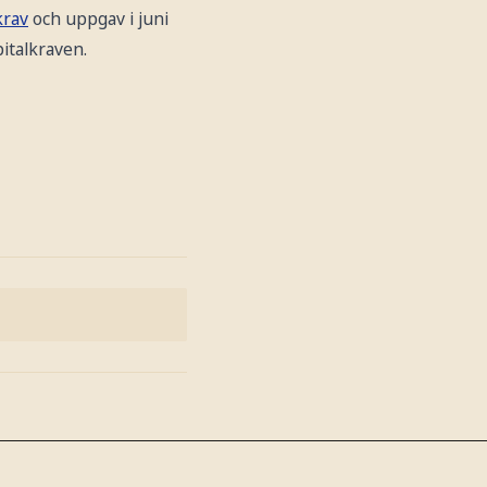
krav
och uppgav i juni
italkraven.