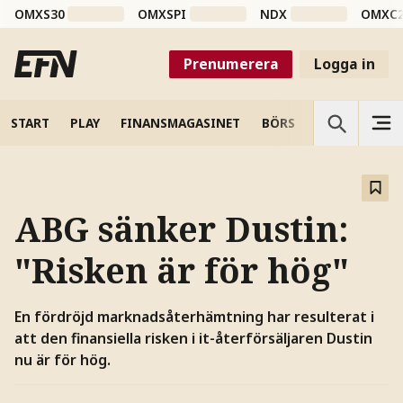
OMXS30
OMXSPI
NDX
OMXC
Prenumerera
Logga in
START
PLAY
FINANSMAGASINET
BÖRS
VETENSKAP
ABG sänker Dustin:
"Risken är för hög"
En fördröjd marknadsåterhämtning har resulterat i
att den finansiella risken i it-återförsäljaren Dustin
nu är för hög.