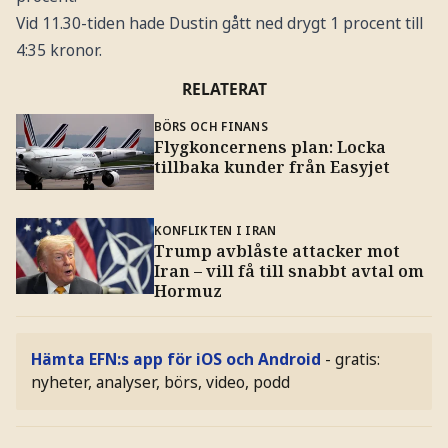
Vid 11.30-tiden hade Dustin gått ned drygt 1 procent till
4:35 kronor.
RELATERAT
BÖRS OCH FINANS
Flygkoncernens plan: Locka
tillbaka kunder från Easyjet
KONFLIKTEN I IRAN
Trump avblåste attacker mot
Iran – vill få till snabbt avtal om
Hormuz
Hämta EFN:s app för iOS och Android
- gratis:
nyheter, analyser, börs, video, podd