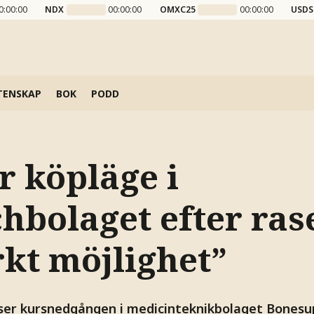
0:00:00
NDX
00:00:00
OMXC25
00:00:00
USDS
TENSKAP
BOK
PODD
r köpläge i
hbolaget efter rase
kt möjlighet”
 ser kursnedgången i medicinteknikbolaget Bonesu