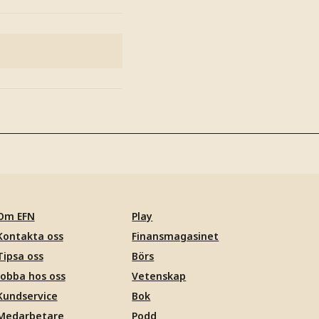
Om EFN
Play
Kontakta oss
Finansmagasinet
Tipsa oss
Börs
Jobba hos oss
Vetenskap
Kundservice
Bok
Medarbetare
Podd