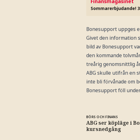
Finansmagasinet
Sommarerbjudande! 3
Bonesupport uppges enl
Givet den information 
bild av Bonesupport vad 
den kommande tolvmåna
treårig genomsnittlig å
ABG skulle utifrån en 
inte bli förvånade om b
Bonesupport föll under 
BÖRS OCH FINANS
ABG ser köpläge i B
kursnedgång