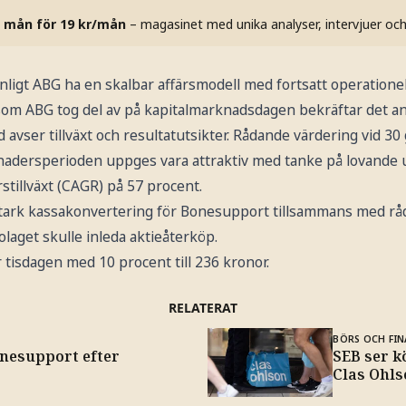
 mån för 19 kr/mån
– magasinet med unika analyser, intervjuer oc
igt ABG ha en skalbar affärsmodell med fortsatt operationel
som ABG tog del av på kapitalmarknadsdagen bekräftar det an
avser tillväxt och resultatutsikter. Rådande värdering vid 30 g
dersperioden uppges vara attraktiv med tanke på lovande 
rstillväxt (CAGR) på 57 procent.
stark kassakonvertering för Bonesupport tillsammans med rå
olaget skulle inleda aktieåterköp.
tisdagen med 10 procent till 236 kronor.
RELATERAT
BÖRS OCH FIN
onesupport efter
SEB ser k
Clas Ohl