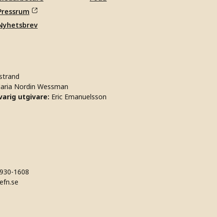
Pressrum
Nyhetsbrev
strand
aria Nordin Wessman
arig utgivare:
Eric Emanuelsson
930-1608
efn.se