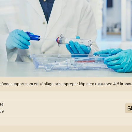
l i Bonesupport som ett köpläge och upprepar köp med riktkursen 415 kronor.
59
:59