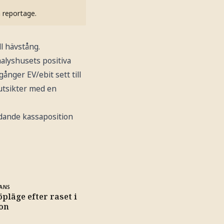
h reportage.
l hävstång.
alyshusets positiva
ånger EV/ebit sett till
utsikter med en
dande kassaposition
ANS
öpläge efter raset i
son