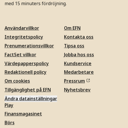
med 15 minuters fördröjning.
Användarvillkor
Om EFN
Integritetspolicy
Kontakta oss
Prenumerationsvillkor
Tipsa oss
FactSet villkor
Jobba hos oss
Värdepapperspolicy
Kundservice
Redaktionell policy
Medarbetare
Om cookies
Pressrum
Tillgänglighet på EFN
Nyhetsbrev
Ändra datainställningar
Play
Finansmagasinet
Börs