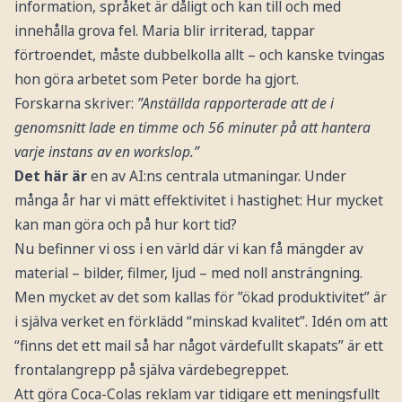
information, språket är dåligt och kan till och med
innehålla grova fel. Maria blir irriterad, tappar
förtroendet, måste dubbelkolla allt – och kanske tvingas
hon göra arbetet som Peter borde ha gjort.
Forskarna skriver:
”Anställda rapporterade att de i
genomsnitt lade en timme och 56 minuter på att hantera
varje instans av en workslop.”
Det här är
en av AI:ns centrala utmaningar. Under
många år har vi mätt effektivitet i hastighet: Hur mycket
kan man göra och på hur kort tid?
Nu befinner vi oss i en värld där vi kan få mängder av
material – bilder, filmer, ljud – med noll ansträngning.
Men mycket av det som kallas för ”ökad produktivitet” är
i själva verket en förklädd “minskad kvalitet”. Idén om att
“finns det ett mail så har något värdefullt skapats” är ett
frontalangrepp på själva värdebegreppet.
Att göra Coca-Colas reklam var tidigare ett meningsfullt