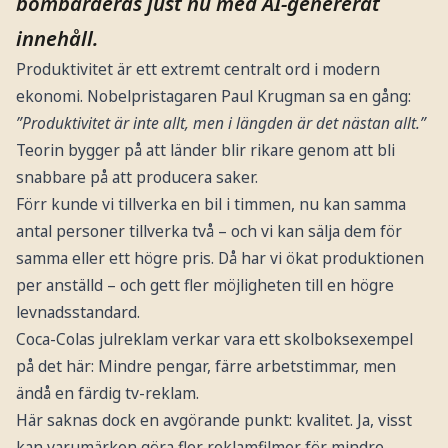
bombarderas just nu med AI-genererat
innehåll.
Produktivitet är ett extremt centralt ord i modern
ekonomi. Nobelpristagaren Paul Krugman sa en gång:
”Produktivitet är inte allt, men i längden är det nästan allt.”
Teorin bygger på att länder blir rikare genom att bli
snabbare på att producera saker.
Förr kunde vi tillverka en bil i timmen, nu kan samma
antal personer tillverka två – och vi kan sälja dem för
samma eller ett högre pris. Då har vi ökat produktionen
per anställd – och gett fler möjligheten till en högre
levnadsstandard.
Coca-Colas julreklam verkar vara ett skolboksexempel
på det här: Mindre pengar, färre arbetstimmar, men
ändå en färdig tv-reklam.
Här saknas dock en avgörande punkt: kvalitet. Ja, visst
kan varumärken göra fler reklamfilmer för mindre