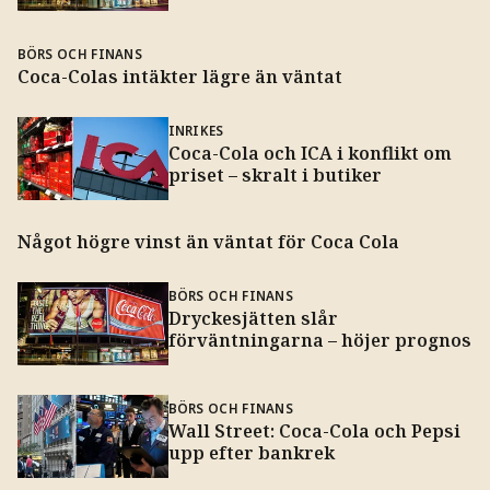
BÖRS OCH FINANS
Coca-Colas intäkter lägre än väntat
INRIKES
Coca-Cola och ICA i konflikt om
priset – skralt i butiker
Något högre vinst än väntat för Coca Cola
BÖRS OCH FINANS
Dryckesjätten slår
förväntningarna – höjer prognos
BÖRS OCH FINANS
Wall Street: Coca-Cola och Pepsi
upp efter bankrek