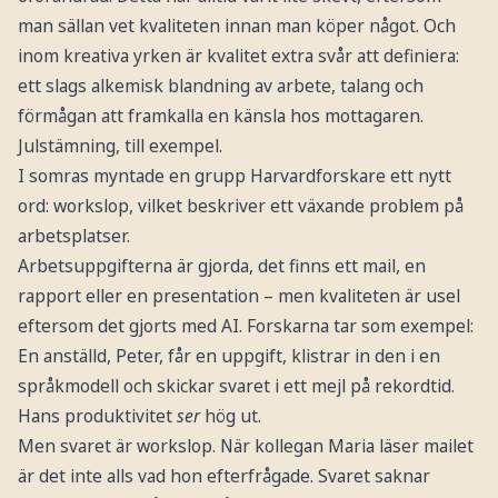
man sällan vet kvaliteten innan man köper något. Och
inom kreativa yrken är kvalitet extra svår att definiera:
ett slags alkemisk blandning av arbete, talang och
förmågan att framkalla en känsla hos mottagaren.
Julstämning, till exempel.
I somras myntade en grupp Harvardforskare ett nytt
ord: workslop, vilket beskriver ett växande problem på
arbetsplatser.
Arbetsuppgifterna är gjorda, det finns ett mail, en
rapport eller en presentation – men kvaliteten är usel
eftersom det gjorts med AI. Forskarna tar som exempel:
En anställd, Peter, får en uppgift, klistrar in den i en
språkmodell och skickar svaret i ett mejl på rekordtid.
Hans produktivitet
ser
hög ut.
Men svaret är workslop. När kollegan Maria läser mailet
är det inte alls vad hon efterfrågade. Svaret saknar