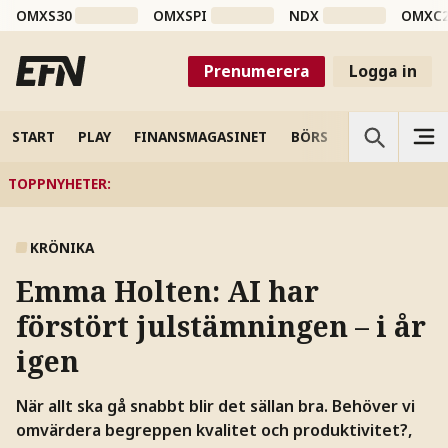
OMXS30
OMXSPI
NDX
OMXC
Prenumerera
Logga in
START
PLAY
FINANSMAGASINET
BÖRS
VETENSKAP
TOPPNYHETER
:
KRÖNIKA
Emma Holten:
AI har
förstört julstämningen – i år
igen
När allt ska gå snabbt blir det sällan bra. Behöver vi
omvärdera begreppen kvalitet och produktivitet?,