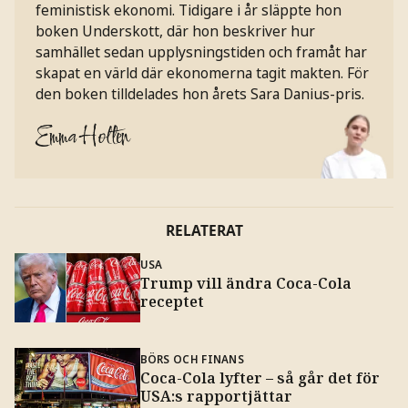
feministisk ekonomi. Tidigare i år släppte hon
boken Underskott, där hon beskriver hur
samhället sedan upplysningstiden och framåt har
skapat en värld där ekonomerna tagit makten. För
den boken tilldelades hon årets Sara Danius-pris.
Emma Holten
RELATERAT
USA
Trump vill ändra Coca-Cola
receptet
BÖRS OCH FINANS
Coca-Cola lyfter – så går det för
USA:s rapportjättar