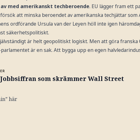
li av med amerikanskt techberoende
. EU lägger fram ett pa
tt försök att minska beroendet av amerikanska techjättar som
ns ordförande Ursula van der Leyen höll inte igen häromda
nst säkerhetspolitiskt.
självständigt är helt geopolitiskt logiskt. Men att göra franska 
parlamentet är en sak. Att bygga upp en egen halvledarindus
MER
. Jobbsiffran som skrämmer Wall Street
in” här