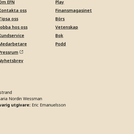
Om EFN
Play
Kontakta oss
Finansmagasinet
Tipsa oss
Börs
Jobba hos oss
Vetenskap
Kundservice
Bok
Medarbetare
Podd
Pressrum
Nyhetsbrev
strand
aria Nordin Wessman
arig utgivare:
Eric Emanuelsson