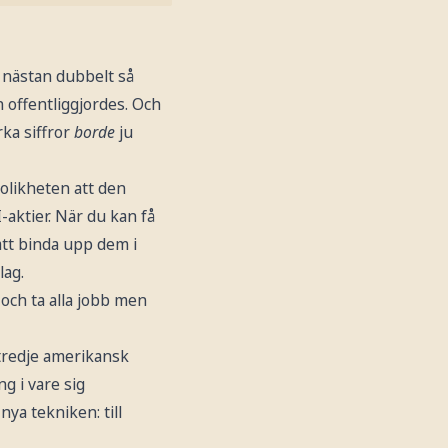
 nästan dubbelt så
 offentliggjordes. Och
rka siffror
borde
ju
olikheten att den
aktier. När du kan få
att binda upp dem i
lag.
och ta alla jobb men
tredje amerikansk
g i vare sig
ya tekniken: till