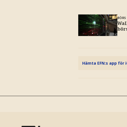
BÖRS 
Wall
bör
Hämta EFN:s app för 