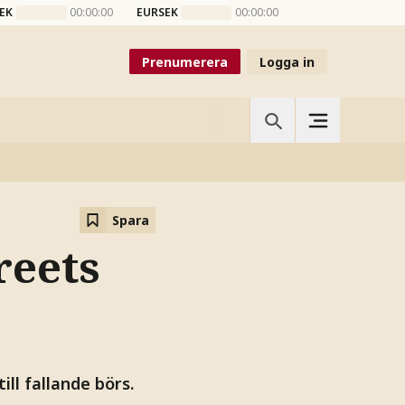
EK
00:00:00
EURSEK
00:00:00
Prenumerera
Logga in
Spara
reets
ill fallande börs.