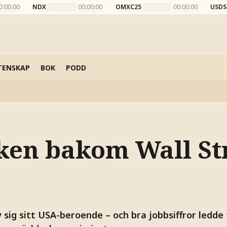
0:00:00
NDX
00:00:00
OMXC25
00:00:00
USDS
TENSKAP
BOK
PODD
iken bakom Wall St
 sig sitt USA-beroende – och bra jobbsiffror ledde t