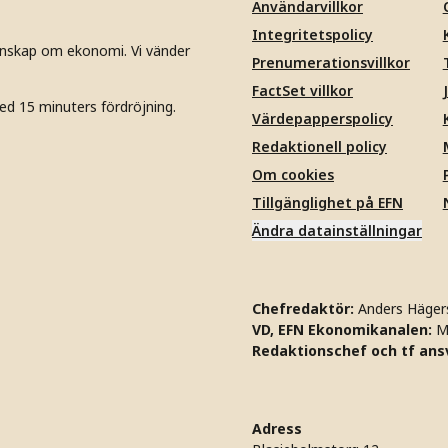
Användarvillkor
Integritetspolicy
unskap om ekonomi. Vi vänder
Prenumerationsvillkor
FactSet villkor
ed 15 minuters fördröjning.
Värdepapperspolicy
Redaktionell policy
Om cookies
Tillgänglighet på EFN
Ändra datainställningar
Chefredaktör:
Anders Häger
VD, EFN Ekonomikanalen:
M
Redaktionschef och tf ansv
Adress