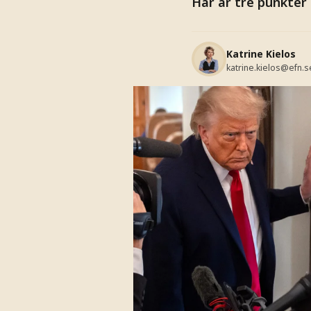
Här är tre punkter
Katrine Kielos
katrine.kielos@efn.s