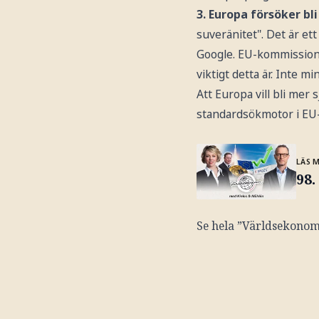
3. Europa försöker b
suveränitet". Det är e
Google. EU-kommissione
viktigt detta är. Inte mi
Att Europa vill bli mer 
standardsökmotor i EU-
LÄS 
98
Se hela ”Världsekonom