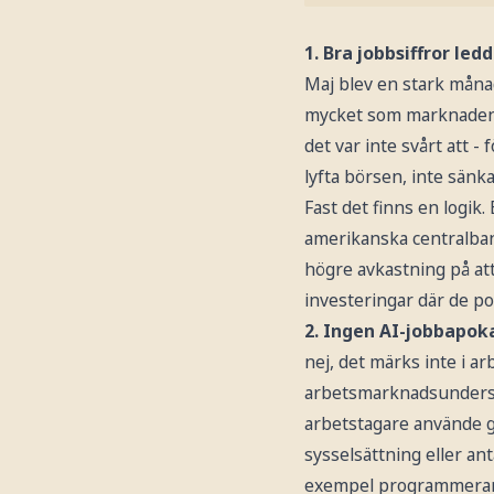
1. Bra jobbsiffror ledd
Maj blev en stark måna
mycket som marknaden h
det var inte svårt att 
lyfta börsen, inte sänk
Fast det finns en logi
amerikanska centralbank
högre avkastning på at
investeringar där de pot
2. Ingen AI-jobbapok
nej, det märks inte i a
arbetsmarknadsundersök
arbetstagare använde ge
sysselsättning eller an
exempel programmerare