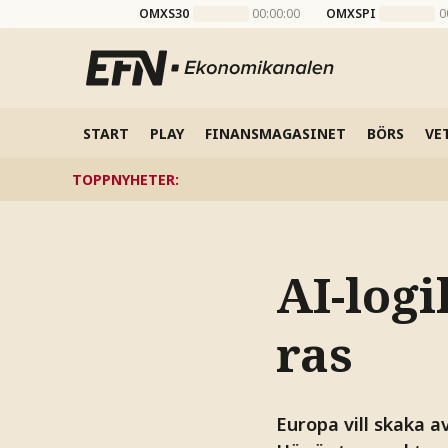
OMXS30
00:00:00
OMXSPI
0
START
PLAY
FINANSMAGASINET
BÖRS
VE
TOPPNYHETER
:
AI-log
ras
Europa vill skaka av