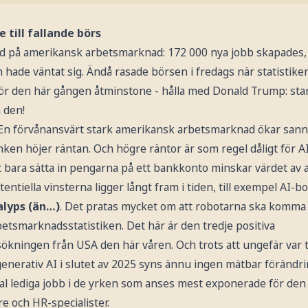
e till fallande börs
d på amerikansk arbetsmarknad: 172 000 nya jobb skapades,
ade väntat sig. Ändå rasade börsen i fredags när statistiken
- för den här gången åtminstone - hålla med Donald Trump: sta
a den!
k. En förvånansvärt stark amerikansk arbetsmarknad ökar sann
en höjer räntan. Och högre räntor är som regel dåligt för AI-
t bara sätta in pengarna på ett bankkonto minskar värdet av 
entiella vinsterna ligger långt fram i tiden, till exempel AI-bo
alyps (än…)
. Det pratas mycket om att robotarna ska komma 
rbetsmarknadsstatistiken. Det här är den tredje positiva
ningen från USA den här våren. Och trots att ungefär var 
nerativ AI i slutet av 2025 syns ännu ingen mätbar förändrin
tal lediga jobb i de yrken som anses mest exponerade för den n
 och HR-specialister.