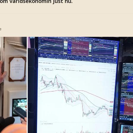
 om världsekonomin just nu.
e