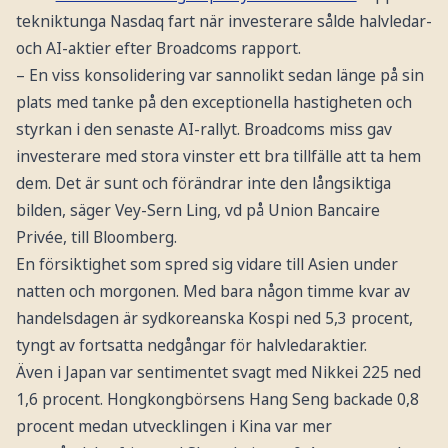
tekniktunga Nasdaq fart när investerare sålde halvledar-
och AI-aktier efter Broadcoms rapport.
– En viss konsolidering var sannolikt sedan länge på sin
plats med tanke på den exceptionella hastigheten och
styrkan i den senaste AI-rallyt. Broadcoms miss gav
investerare med stora vinster ett bra tillfälle att ta hem
dem. Det är sunt och förändrar inte den långsiktiga
bilden, säger Vey-Sern Ling, vd på Union Bancaire
Privée, till Bloomberg.
En försiktighet som spred sig vidare till Asien under
natten och morgonen. Med bara någon timme kvar av
handelsdagen är sydkoreanska Kospi ned 5,3 procent,
tyngt av fortsatta nedgångar för halvledaraktier.
Även i Japan var sentimentet svagt med Nikkei 225 ned
1,6 procent. Hongkongbörsens Hang Seng backade 0,8
procent medan utvecklingen i Kina var mer