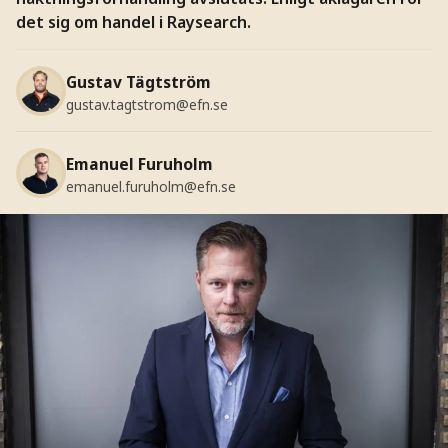
det sig om handel i Raysearch.
Gustav Tägtström
gustav.tagtstrom@efn.se
Emanuel Furuholm
emanuel.furuholm@efn.se