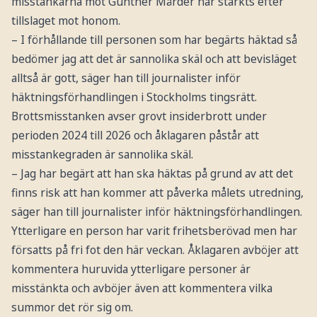
misstankarna mot Günther Mårder har stärkts efter
tillslaget mot honom.
– I förhållande till personen som har begärts häktad så
bedömer jag att det är sannolika skäl och att bevisläget
alltså är gott, säger han till journalister inför
häktningsförhandlingen i Stockholms tingsrätt.
Brottsmisstanken avser grovt insiderbrott under
perioden 2024 till 2026 och åklagaren påstår att
misstankegraden är sannolika skäl.
– Jag har begärt att han ska häktas på grund av att det
finns risk att han kommer att påverka målets utredning,
säger han till journalister inför häktningsförhandlingen.
Ytterligare en person har varit frihetsberövad men har
försatts på fri fot den här veckan. Åklagaren avböjer att
kommentera huruvida ytterligare personer är
misstänkta och avböjer även att kommentera vilka
summor det rör sig om.