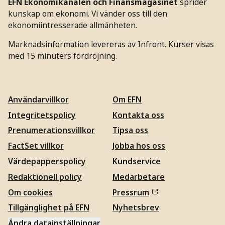
EFN Ekonomikanalen och Finansmagasinet
sprider
kunskap om ekonomi. Vi vänder oss till den
ekonomiintresserade allmänheten.
Marknadsinformation levereras av Infront. Kurser visas
med 15 minuters fördröjning.
Användarvillkor
Om EFN
Integritetspolicy
Kontakta oss
Prenumerationsvillkor
Tipsa oss
FactSet villkor
Jobba hos oss
Värdepapperspolicy
Kundservice
Redaktionell policy
Medarbetare
Om cookies
Pressrum
Tillgänglighet på EFN
Nyhetsbrev
Ändra datainställningar