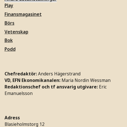
Play
Finansmagasinet
Börs
Vetenskap
Bok
Podd
Chefredaktör:
Anders Hägerstrand
VD, EFN Ekonomikanalen:
Maria Nordin Wessman
Redaktionschef och tf ansvarig utgivare:
Eric
Emanuelsson
Adress
Blasieholmstorg 12