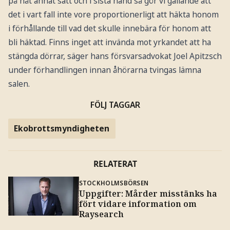
på nåt annat sätt och i sista hand så gör vi gällande att
det i vart fall inte vore proportionerligt att häkta honom
i förhållande till vad det skulle innebära för honom att
bli häktad. Finns inget att invända mot yrkandet att ha
stängda dörrar, säger hans försvarsadvokat Joel Apitzsch
under förhandlingen innan åhörarna tvingas lämna
salen.
FÖLJ TAGGAR
Ekobrottsmyndigheten
RELATERAT
STOCKHOLMSBÖRSEN
Uppgifter: Mårder misstänks ha
fört vidare information om
Raysearch