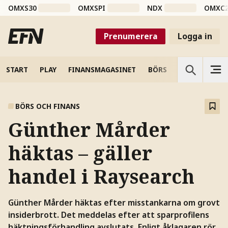
OMXS30
OMXSPI
NDX
OMXC
Prenumerera
Logga in
START
PLAY
FINANSMAGASINET
BÖRS
VETENSKAP
BÖRS OCH FINANS
Günther Mårder
häktas – gäller
handel i Raysearch
Günther Mårder häktas efter misstankarna om grovt
insiderbrott. Det meddelas efter att sparprofilens
häktningsförhandling avslutats. Enligt åklagaren rör