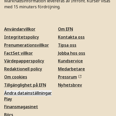
Marknadsinformation levereras av Infront. Kurser visas
med 15 minuters fördröjning.
Användarvillkor
Om EFN
Integritetspolicy
Kontakta oss
Prenumerationsvillkor
Tipsa oss
FactSet villkor
Jobba hos oss
Värdepapperspolicy
Kundservice
Redaktionell policy
Medarbetare
Om cookies
Pressrum
Tillgänglighet på EFN
Nyhetsbrev
Ändra datainställningar
Play
Finansmagasinet
Börs