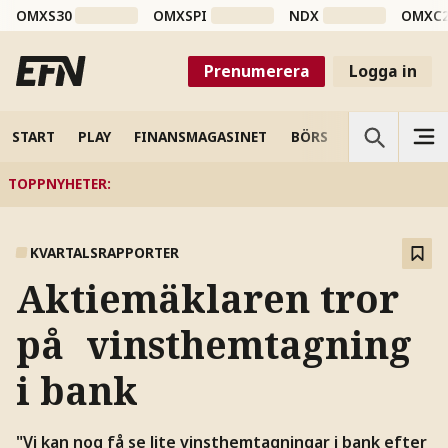
OMXS30
OMXSPI
NDX
OMXC
Prenumerera
Logga in
START
PLAY
FINANSMAGASINET
BÖRS
VETENSKAP
TOPPNYHETER
:
KVARTALSRAPPORTER
Aktiemäklaren tror
på vinsthemtagning
i bank
"Vi kan nog få se lite vinsthemtagningar i bank efter