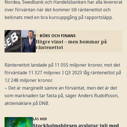
Nordea, Swedbank och Handelsbanken har alla levererat
över förväntan när det kommer till räntenettot och
belönats med en bra kursuppgång på rapportsläpp.
BÖRS OCH FINANS
Högre vinst – men bommar på
räntenettot
Räntenettot landade på 11 055 miljoner kronor, mot det
förväntade 11 327 miljoner. I Q3 2023 låg räntenettot på
12 248 miljoner kronor.
– Det är marginellt sämre än förväntat, men det är det
som marknaden tar fasta på, säger Anders Rudolfsson,
aktiemäklare på DNB.
LÄS MER
Stockholmsbörsen avslutar juli med