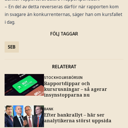
– En del av detta reverseras därför när rapporten kom
in svagare än konkurrenternas, säger han om kursfallet
i dag.
FÖLJ TAGGAR
SEB
RELATERAT
STOCKHOLMSBÖRSEN
Rapportdippar och
kursrusningar – så agerar
insynstopparna nu
BANK
Efter bankrallyt – här ser
analytikerna störst uppsida