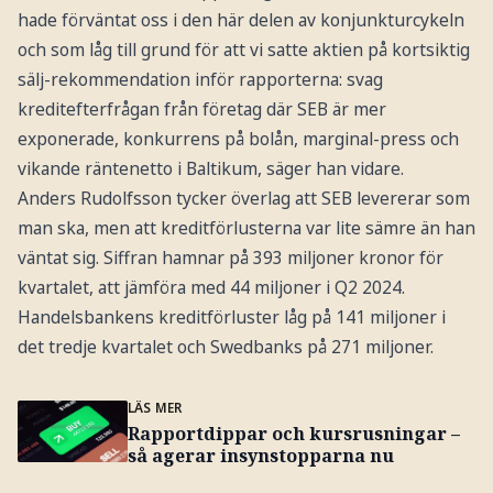
hade förväntat oss i den här delen av konjunkturcykeln
och som låg till grund för att vi satte aktien på kortsiktig
sälj-rekommendation inför rapporterna: svag
kreditefterfrågan från företag där SEB är mer
exponerade, konkurrens på bolån, marginal-press och
vikande räntenetto i Baltikum, säger han vidare.
Anders Rudolfsson tycker överlag att SEB levererar som
man ska, men att kreditförlusterna var lite sämre än han
väntat sig. Siffran hamnar på 393 miljoner kronor för
kvartalet, att jämföra med 44 miljoner i Q2 2024.
Handelsbankens kreditförluster låg på 141 miljoner i
det tredje kvartalet och Swedbanks på 271 miljoner.
LÄS MER
Rapportdippar och kursrusningar –
så agerar insynstopparna nu