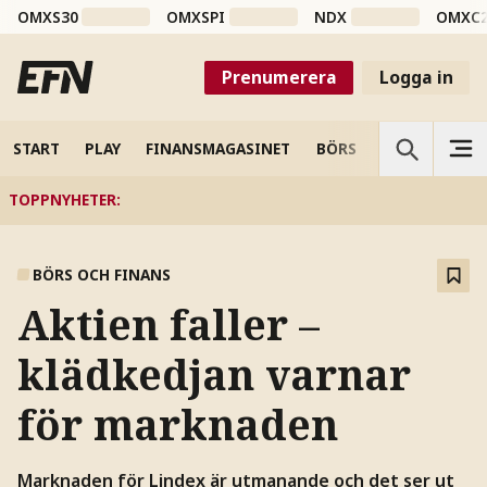
OMXS30
OMXSPI
NDX
OMXC
Prenumerera
Logga in
START
PLAY
FINANSMAGASINET
BÖRS
VETENSKAP
TOPPNYHETER
:
BÖRS OCH FINANS
Aktien faller –
klädkedjan varnar
för marknaden
Marknaden för Lindex är utmanande och det ser ut