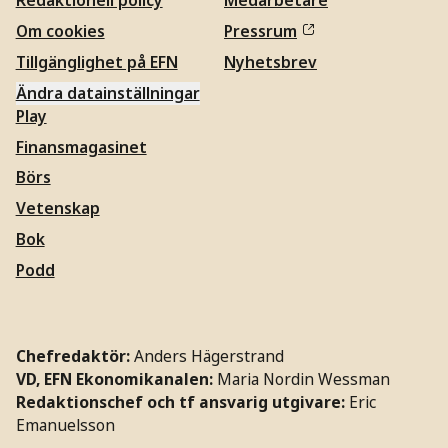
Redaktionell policy
Medarbetare
Om cookies
Pressrum
Tillgänglighet på EFN
Nyhetsbrev
Ändra datainställningar
Play
Finansmagasinet
Börs
Vetenskap
Bok
Podd
Chefredaktör:
Anders Hägerstrand
VD, EFN Ekonomikanalen:
Maria Nordin Wessman
Redaktionschef och tf ansvarig utgivare:
Eric
Emanuelsson