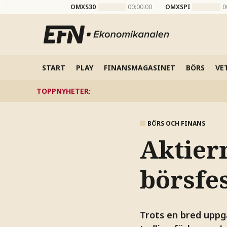
OMXS30
00:00:00
OMXSPI
0
START
PLAY
FINANSMAGASINET
BÖRS
VE
TOPPNYHETER
:
BÖRS OCH FINANS
Aktier
börsfe
Trots en bred uppg