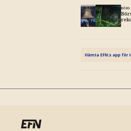
BÖRS 
Börs
rek
Hämta EFN:s app för 