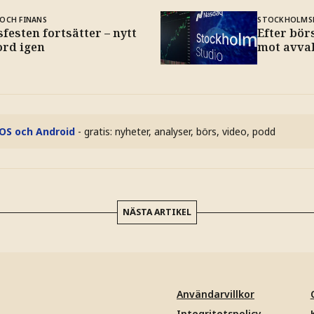
OCH FINANS
STOCKHOLMS
festen fortsätter – nytt
Efter bör
ord igen
mot avva
iOS och Android
- gratis: nyheter, analyser, börs, video, podd
NÄSTA ARTIKEL
Användarvillkor
Integritetspolicy