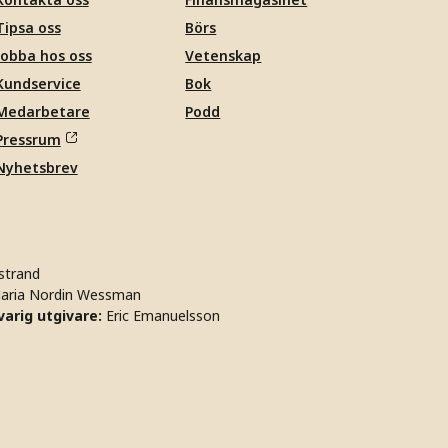
Tipsa oss
Börs
Jobba hos oss
Vetenskap
Kundservice
Bok
Medarbetare
Podd
Pressrum
Nyhetsbrev
strand
aria Nordin Wessman
arig utgivare:
Eric Emanuelsson