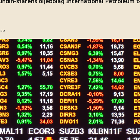
Lundin-sfärens oljebolag International Petroleum t
.se