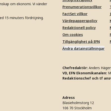
unskap om ekonomi. Vi vänder
Prenumerationsvillkor
FactSet villkor
ed 15 minuters fördröjning.
Värdepapperspolicy
Redaktionell policy
Om cookies
Tillgänglighet på EFN
Ändra datainställningar
Chefredaktör:
Anders Häger
VD, EFN Ekonomikanalen:
M
Redaktionschef och tf ansv
Adress
Blasieholmstorg 12
106 70 Stockholm