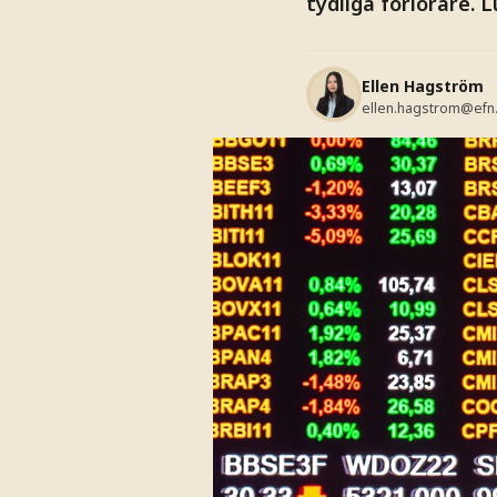
tydliga förlorare. 
Ellen Hagström
ellen.hagstrom@efn