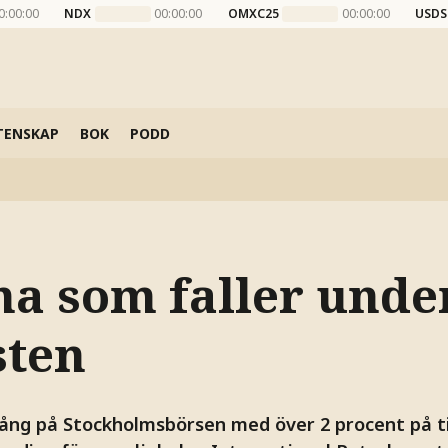
0:00:00
NDX
00:00:00
OMXC25
00:00:00
USDS
TENSKAP
BOK
PODD
na som faller unde
sten
ång på Stockholmsbörsen med över 2 procent på t