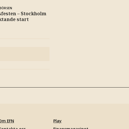
BÖRSEN
sfesten – Stockholm
ktande start
Om EFN
Play
Kontakta oss
Finansmagasinet