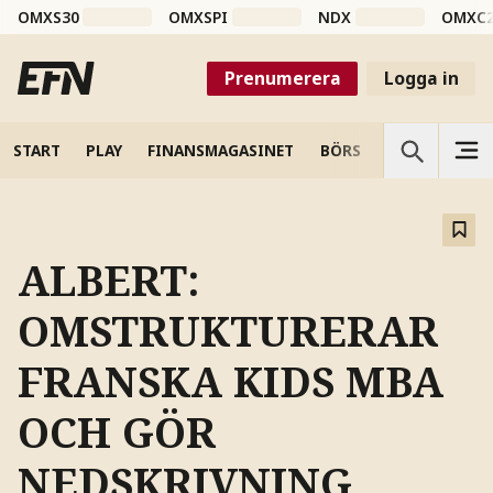
OMXS30
OMXSPI
NDX
OMXC
Prenumerera
Logga in
START
PLAY
FINANSMAGASINET
BÖRS
VETENSKAP
ALBERT:
OMSTRUKTURERAR
FRANSKA KIDS MBA
OCH GÖR
NEDSKRIVNING