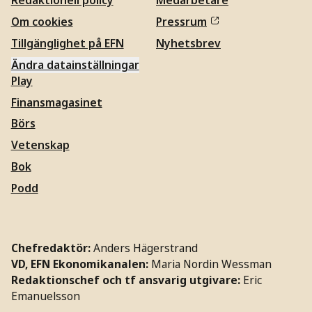
Redaktionell policy
Medarbetare
Om cookies
Pressrum
Tillgänglighet på EFN
Nyhetsbrev
Ändra datainställningar
Play
Finansmagasinet
Börs
Vetenskap
Bok
Podd
Chefredaktör:
Anders Hägerstrand
VD, EFN Ekonomikanalen:
Maria Nordin Wessman
Redaktionschef och tf ansvarig utgivare:
Eric
Emanuelsson