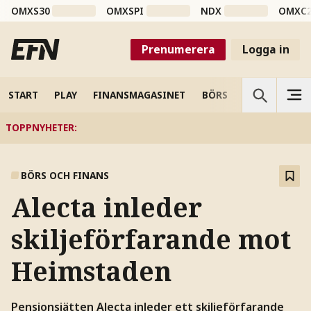
OMXS30
OMXSPI
NDX
OMXC
Prenumerera
Logga in
START
PLAY
FINANSMAGASINET
BÖRS
VETENSKAP
TOPPNYHETER
:
BÖRS OCH FINANS
Alecta inleder
skiljeförfarande mot
Heimstaden
Pensionsjätten Alecta inleder ett skiljeförfarande