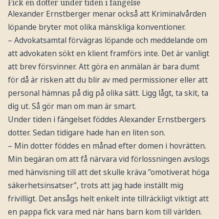
Fick en dotter under tiden i fängelse
Alexander Ernstberger menar också att Kriminalvården
löpande bryter mot olika mänskliga konventioner.
– Advokatsamtal förvägras löpande och meddelande om
att advokaten sökt en klient framförs inte. Det är vanligt
att brev försvinner. Att göra en anmälan är bara dumt
för då är risken att du blir av med permissioner eller att
personal hämnas på dig på olika sätt. Ligg lågt, ta skit, ta
dig ut. Så gör man om man är smart.
Under tiden i fängelset föddes Alexander Ernstbergers
dotter. Sedan tidigare hade han en liten son.
– Min dotter föddes en månad efter domen i hovrätten.
Min begäran om att få närvara vid förlossningen avslogs
med hänvisning till att det skulle kräva ”omotiverat höga
säkerhetsinsatser”, trots att jag hade inställt mig
frivilligt. Det ansågs helt enkelt inte tillräckligt viktigt att
en pappa fick vara med när hans barn kom till världen.