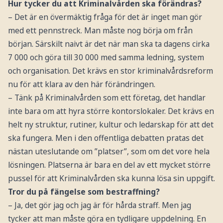
Hur tycker du att Kriminalvården ska förändras?
– Det är en övermäktig fråga för det är inget man gör
med ett pennstreck. Man måste nog börja om från
början. Särskilt naivt är det när man ska ta dagens cirka
7 000 och göra till 30 000 med samma ledning, system
och organisation. Det krävs en stor kriminalvårdsreform
nu för att klara av den här förändringen.
– Tänk på Kriminalvården som ett företag, det handlar
inte bara om att hyra större kontorslokaler. Det krävs en
helt ny struktur, rutiner, kultur och ledarskap för att det
ska fungera. Men i den offentliga debatten pratas det
nästan uteslutande om ”platser”, som om det vore hela
lösningen. Platserna är bara en del av ett mycket större
pussel för att Kriminalvården ska kunna lösa sin uppgift.
Tror du på fängelse som bestraffning?
– Ja, det gör jag och jag är för hårda straff. Men jag
tycker att man måste göra en tydligare uppdelning. En