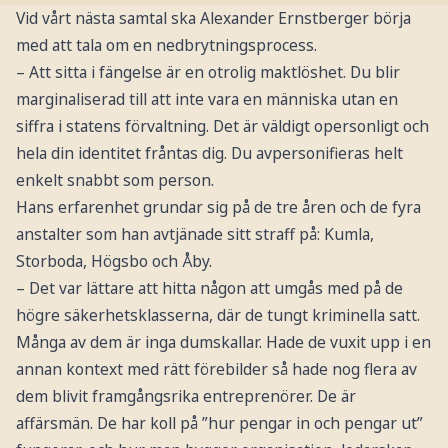
Vid vårt nästa samtal ska Alexander Ernstberger börja
med att tala om en nedbrytningsprocess.
– Att sitta i fängelse är en otrolig maktlöshet. Du blir
marginaliserad till att inte vara en människa utan en
siffra i statens förvaltning. Det är väldigt opersonligt och
hela din identitet fråntas dig. Du avpersonifieras helt
enkelt snabbt som person.
Hans erfarenhet grundar sig på de tre åren och de fyra
anstalter som han avtjänade sitt straff på: Kumla,
Storboda, Högsbo och Åby.
– Det var lättare att hitta någon att umgås med på de
högre säkerhetsklasserna, där de tungt kriminella satt.
Många av dem är inga dumskallar. Hade de vuxit upp i en
annan kontext med rätt förebilder så hade nog flera av
dem blivit framgångsrika entreprenörer. De är
affärsmän. De har koll på ”hur pengar in och pengar ut”