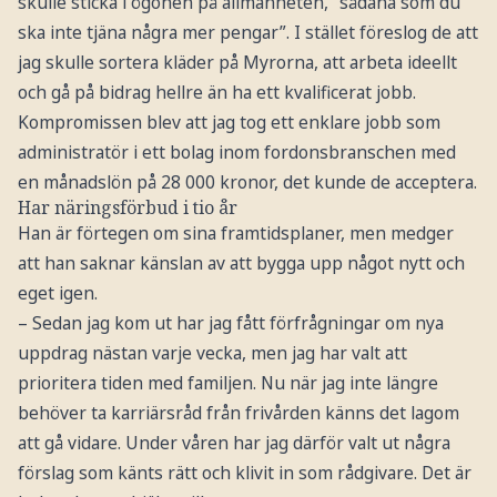
skulle sticka i ögonen på allmänheten, ”sådana som du
ska inte tjäna några mer pengar”. I stället föreslog de att
jag skulle sortera kläder på Myrorna, att arbeta ideellt
och gå på bidrag hellre än ha ett kvalificerat jobb.
Kompromissen blev att jag tog ett enklare jobb som
administratör i ett bolag inom fordonsbranschen med
en månadslön på 28 000 kronor, det kunde de acceptera.
Har näringsförbud i tio år
Han är förtegen om sina framtidsplaner, men medger
att han saknar känslan av att bygga upp något nytt och
eget igen.
– Sedan jag kom ut har jag fått förfrågningar om nya
uppdrag nästan varje vecka, men jag har valt att
prioritera tiden med familjen. Nu när jag inte längre
behöver ta karriärsråd från frivården känns det lagom
att gå vidare. Under våren har jag därför valt ut några
förslag som känts rätt och klivit in som rådgivare. Det är