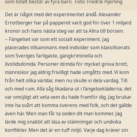
som totalt består av fyra barn.
Foto: Fredrik Hjerling
Det är något med det experimentet ändå. Alexander
Ernstberger har på papperet varit god för över 1 miljard
kronor och hans nästa steg var att ta Allra till börsen.
– Fängelset var som ett socialt experiment. Jag
placerades tillsammans med individer som klassificerats
som Sveriges farligaste, gängkriminella och
livstidsdömda. Personer dömda för mycket grova brott,
människor jag aldrig frivilligt hade umgåtts med. Vi kom
från helt olika världar, men nu skulle vi dela vardag. Till
och med rum. Alla såg likadana ut i fängelsekläderna, det
var omöjligt att veta vem du hade framför dig. Jag brukar
inte ha svårt att komma överens med folk, och det gällde
även här. Men man får ta seden dit man kommer. Jag
lärde mig snabbt att läsa av stämningar och undvika
konflikter. Men det är en tuff miljö. Varje dag kräver sin