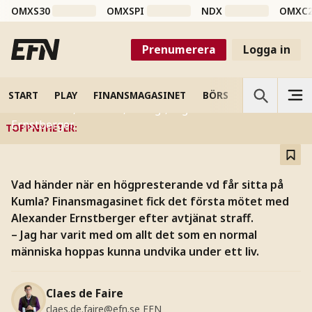
Alexander Ernstberger om
OMXS30
OMXSPI
NDX
OMXC
tiden i fängelse – exklusiv
Prenumerera
Logga in
intervju
"Hela mitt liv är utflängt digitalt oavsett om det gäller
START
PLAY
FINANSMAGASINET
BÖRS
VETENSKAP
min relation, ekonomi, bohag", säger Alexander
Ernstberger.
TOPPNYHETER
:
Vad händer när en högpresterande vd får sitta på
Kumla? Finansmagasinet fick det första mötet med
Alexander Ernstberger efter avtjänat straff.
– Jag har varit med om allt det som en normal
människa hoppas kunna undvika under ett liv.
Claes de Faire
claes.de.faire@efn.se
EFN