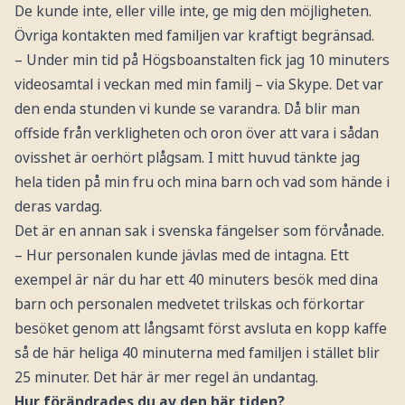
De kunde inte, eller ville inte, ge mig den möjligheten.
Övriga kontakten med familjen var kraftigt begränsad.
– Under min tid på Högsboanstalten fick jag 10 minuters
videosamtal i veckan med min familj – via Skype. Det var
den enda stunden vi kunde se varandra. Då blir man
offside från verkligheten och oron över att vara i sådan
ovisshet är oerhört plågsam. I mitt huvud tänkte jag
hela tiden på min fru och mina barn och vad som hände i
deras vardag.
Det är en annan sak i svenska fängelser som förvånade.
– Hur personalen kunde jävlas med de intagna. Ett
exempel är när du har ett 40 minuters besök med dina
barn och personalen medvetet trilskas och förkortar
besöket genom att långsamt först avsluta en kopp kaffe
så de här heliga 40 minuterna med familjen i stället blir
25 minuter. Det här är mer regel än undantag.
Hur förändrades du av den här tiden?