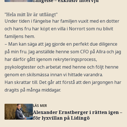
fängelse – exklusiv intervju
"Hela mitt liv är utflängt"
Under tiden i fängelse har familjen vuxit med en dotter
och hans fru har köpt en villa i Norrort som nu blivit
familjens hem.
– Man kan säga att jag gjorde en perfekt due diligence
på min fru. Jag anställde henne som CFO på Allra och jag
har därför gått igenom rekryteringsprocess,
psykologtester och arbetat med henne och följt henne
genom en skilsmässa innan vi hittade varandra.
Han skrattar till. Det går att förstå att den jargongen har
dragits på många middagar.
LÄS MER
Alexander Ernstberger i rätten igen –
för lyxvillan på Lidingö