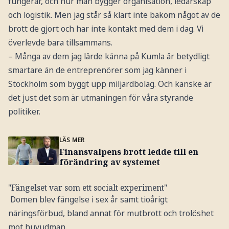
fungerar, och hur man bygger organisation, ledarskap
och logistik. Men jag står så klart inte bakom något av de
brott de gjort och har inte kontakt med dem i dag. Vi
överlevde bara tillsammans.
– Många av dem jag lärde känna på Kumla är betydligt
smartare än de entreprenörer som jag känner i
Stockholm som byggt upp miljardbolag. Och kanske är
det just det som är utmaningen för våra styrande
politiker.
LÄS MER
Finansvalpens brott ledde till en
förändring av systemet
"Fängelset var som ett socialt experiment"
Domen blev fängelse i sex år samt tioårigt
näringsförbud, bland annat för mutbrott och trolöshet
mot huvudman.