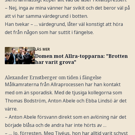
– Nej, inga av mina vänner har svikit och det beror väl på
att vi har samma värdegrund i botten.
Han tvekar – … värdegrund, låter väl konstigt att höra
det från någon som har suttit i fängelse.
LÄS MER
Domen mot Allra-topparna: "Brotten
har varit grova"
Alexander Ernstberger om tiden i fängelse
Målkamraterna från Allraprocessen har han kontakt
med om än sporadisk. Med de tjusiga kollegorna som
Thomas Bodström, Anton Abele och Ebba Lindsö är det
värre.
– Anton Abele försvann direkt som en avlöning när det
började blåsa och de andra har inte hörts av …
– … Jo, förresten, Meg Tivéus, hon har alltid varit schyst