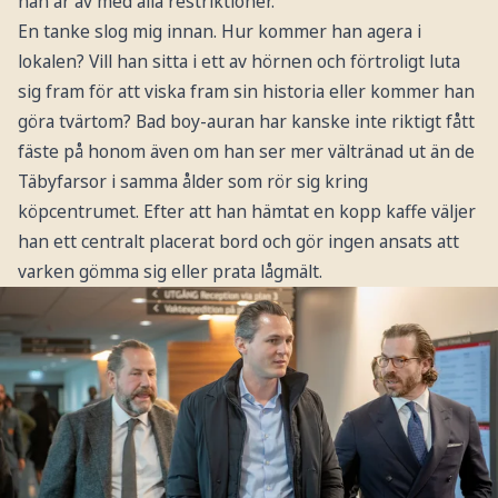
han är av med alla restriktioner.
En tanke slog mig innan. Hur kommer han agera i
lokalen? Vill han sitta i ett av hörnen och förtroligt luta
sig fram för att viska fram sin historia eller kommer han
göra tvärtom? Bad boy-auran har kanske inte riktigt fått
fäste på honom även om han ser mer vältränad ut än de
Täbyfarsor i samma ålder som rör sig kring
köpcentrumet. Efter att han hämtat en kopp kaffe väljer
han ett centralt placerat bord och gör ingen ansats att
varken gömma sig eller prata lågmält.