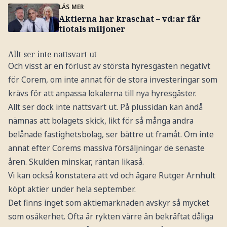
LÄS MER
Aktierna har kraschat – vd:ar får
tiotals miljoner
Allt ser inte nattsvart ut
Och visst är en förlust av största hyresgästen negativt
för Corem, om inte annat för de stora investeringar som
krävs för att anpassa lokalerna till nya hyresgäster.
Allt ser dock inte nattsvart ut. På plussidan kan ändå
nämnas att bolagets skick, likt för så många andra
belånade fastighetsbolag, ser bättre ut framåt. Om inte
annat efter Corems massiva försäljningar de senaste
åren. Skulden minskar, räntan likaså.
Vi kan också konstatera att vd och ägare Rutger Arnhult
köpt aktier under hela september.
Det finns inget som aktiemarknaden avskyr så mycket
som osäkerhet. Ofta är rykten värre än bekräftat dåliga