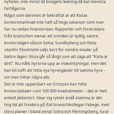
nyheter, inte minst då bolagets ledning då kan bemöta
farhågorna.
Något som däremot är bekräftat är att Kistas
kontorsmarknad inte haft så höga vakanser som man
har nu sedan finanskrisen. Rapporter och företrädare
från branschen menar att trenden är tydlig; sämre
kontorslägen såsom Solna, Sundbyberg och Kista
utanför Stockholm väljs bort för mindre lokaler på
bättre lägen. Vissa går så långt som att säga att ”Kista är
dött”. Nu hålls hyrorna upp av indexhöjningar, men det
kan bli tufft att hitta nya hyresgäster till samma hyra –
om man hittar några alls.
Det är inte uppenbart var Ericsson kan hitta
kontorslokaler runt 100 000 kvadratmeter – det är helt
enkelt jättestort. Visar sig ryktet ändå stämma är det
hög tid att fundera på ifall branschkollegan Fabege, med
stora planer i bland annat Solna och Flemingsberg, lurar