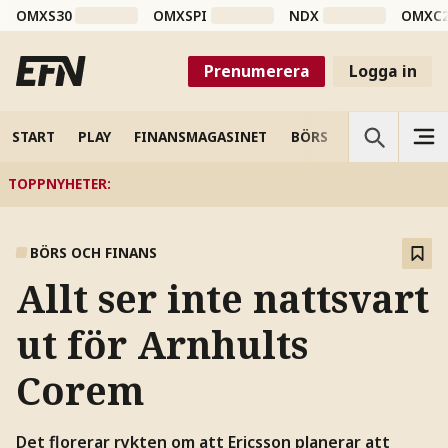
OMXS30
OMXSPI
NDX
OMXC
Prenumerera
Logga in
START
PLAY
FINANSMAGASINET
BÖRS
VETENSKAP
TOPPNYHETER
:
BÖRS OCH FINANS
Allt ser inte nattsvart
ut för Arnhults
Corem
Det florerar rykten om att Ericsson planerar att