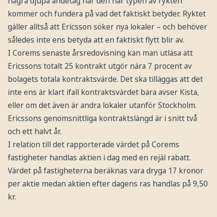
några djupa andetag när den här typen av rykten
kommer och fundera på vad det faktiskt betyder. Ryktet
gäller alltså att Ericsson söker nya lokaler – och behöver
således inte ens betyda att en faktiskt flytt blir av.
I Corems senaste årsredovisning kan man utläsa att
Ericssons totalt 25 kontrakt utgör nära 7 procent av
bolagets totala kontraktsvärde. Det ska tilläggas att det
inte ens är klart ifall kontraktsvärdet bara avser Kista,
eller om det även är andra lokaler utanför Stockholm.
Ericssons genomsnittliga kontraktslängd är i snitt två
och ett halvt år.
I relation till det rapporterade värdet på Corems
fastigheter handlas aktien i dag med en rejäl rabatt.
Värdet på fastigheterna beräknas vara dryga 17 kronor
per aktie medan aktien efter dagens ras handlas på 9,50
kr.