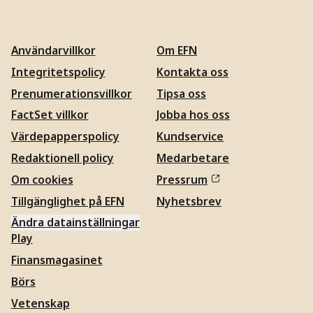
Användarvillkor
Om EFN
Integritetspolicy
Kontakta oss
Prenumerationsvillkor
Tipsa oss
FactSet villkor
Jobba hos oss
Värdepapperspolicy
Kundservice
Redaktionell policy
Medarbetare
Om cookies
Pressrum
Tillgänglighet på EFN
Nyhetsbrev
Ändra datainställningar
Play
Finansmagasinet
Börs
Vetenskap