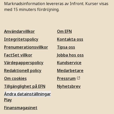
Marknadsinformation levereras av Infront. Kurser visas
med 15 minuters fördröjning.
Användarvillkor
Om EFN
Integritetspolicy
Kontakta oss
Prenumerationsvillkor
Tipsa oss
FactSet villkor
Jobba hos oss
Värdepapperspolicy
Kundservice
Redaktionell policy
Medarbetare
Om cookies
Pressrum
Tillgänglighet på EFN
Nyhetsbrev
Ändra datainställningar
Play
Finansmagasinet