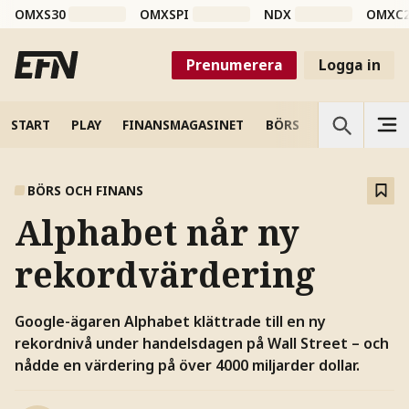
OMXS30
OMXSPI
NDX
OMXC
Prenumerera
Logga in
START
PLAY
FINANSMAGASINET
BÖRS
VETENSKAP
BÖRS OCH FINANS
Alphabet når ny
rekordvärdering
Google-ägaren Alphabet klättrade till en ny
rekordnivå under handelsdagen på Wall Street – och
nådde en värdering på över 4000 miljarder dollar.