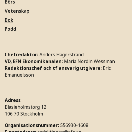
Börs
Vetenskap
Bok
Podd
Chefredaktör:
Anders Hägerstrand
VD, EFN Ekonomikanalen:
Maria Nordin Wessman
Redaktionschef och tf ansvarig utgivare:
Eric
Emanuelsson
Adress
Blasieholmstorg 12
106 70 Stockholm
Organisationsnummer:
556930-1608
E-postadress:
redaktionen@efn.se