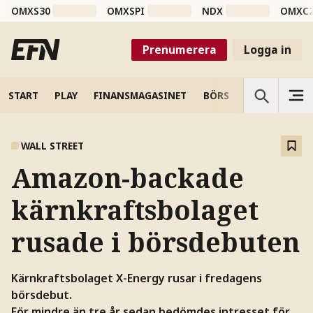
OMXS30
OMXSPI
NDX
OMXC
Prenumerera
Logga in
START
PLAY
FINANSMAGASINET
BÖRS
VETENSKAP
WALL STREET
Amazon-backade
kärnkraftsbolaget
rusade i börsdebuten
Kärnkraftsbolaget X-Energy rusar i fredagens
börsdebut.
För mindre än tre år sedan bedömdes intresset för