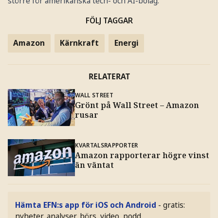
större för amerikanska tech- och AI-bolag.
FÖLJ TAGGAR
Amazon
Kärnkraft
Energi
RELATERAT
WALL STREET
Grönt på Wall Street – Amazon
rusar
KVARTALSRAPPORTER
Amazon rapporterar högre vinst
än väntat
Hämta EFN:s app för iOS och Android
- gratis:
nyheter, analyser, börs, video, podd