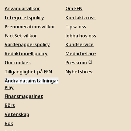
Användarvillkor
Om EFN
Integritetspolicy
Kontakta oss
Prenumerationsvillkor
Tipsa oss
FactSet villkor
Jobba hos oss
Värdepapperspolicy
Kundservice
Redaktionell policy
Medarbetare
Om cookies
Pressrum
Tillgänglighet på EFN
Nyhetsbrev
Ändra datainställningar
Play
Finansmagasinet
Börs
Vetenskap
Bok