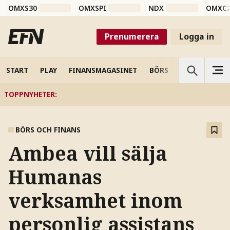
OMXS30
OMXSPI
NDX
OMXC
Prenumerera
Logga in
START
PLAY
FINANSMAGASINET
BÖRS
VETENSKAP
TOPPNYHETER
:
BÖRS OCH FINANS
Ambea vill sälja
Humanas
verksamhet inom
personlig assistans