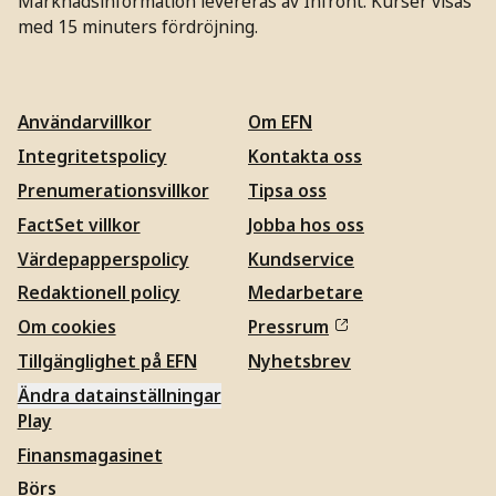
Marknadsinformation levereras av Infront. Kurser visas
med 15 minuters fördröjning.
Användarvillkor
Om EFN
Integritetspolicy
Kontakta oss
Prenumerationsvillkor
Tipsa oss
FactSet villkor
Jobba hos oss
Värdepapperspolicy
Kundservice
Redaktionell policy
Medarbetare
Om cookies
Pressrum
Tillgänglighet på EFN
Nyhetsbrev
Ändra datainställningar
Play
Finansmagasinet
Börs