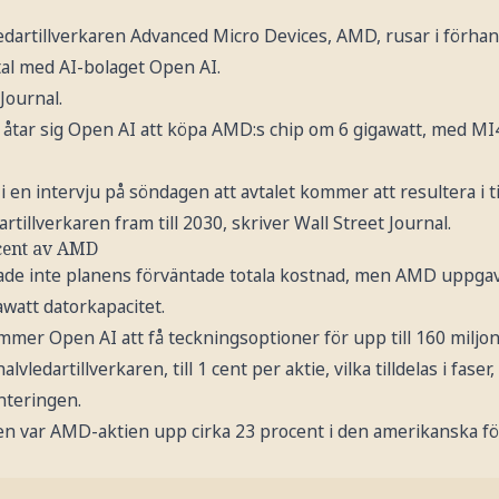
dartillverkaren Advanced Micro Devices, AMD, rusar i förhand
tal med AI-bolaget Open AI.
Journal.
let åtar sig Open AI att köpa AMD:s chip om 6 gigawatt, med 
en intervju på söndagen att avtalet kommer att resultera i tio
artillverkaren fram till 2030, skriver Wall Street Journal.
cent av AMD
ade inte planens förväntade totala kostnad, men AMD uppgav a
awatt datorkapacitet.
mmer Open AI att få teckningsoptioner för upp till 160 miljo
vledartillverkaren, till 1 cent per aktie, vilka tilldelas i fase
nteringen.
en var AMD-aktien upp cirka 23 procent i den amerikanska f