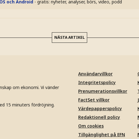
iOS och Android
- gratis: nyheter, analyser, börs, video, podd
NÄSTA ARTIKEL
Användarvillkor
Integritetspolicy
unskap om ekonomi. Vi vänder
Prenumerationsvillkor
FactSet villkor
ed 15 minuters fördröjning.
Värdepapperspolicy
Redaktionell policy
Om cookies
Tillgänglighet på EFN