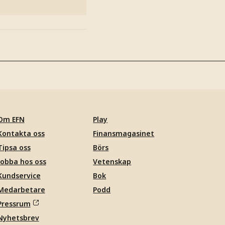
Om EFN
Play
Kontakta oss
Finansmagasinet
Tipsa oss
Börs
Jobba hos oss
Vetenskap
Kundservice
Bok
Medarbetare
Podd
Pressrum
Nyhetsbrev