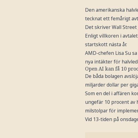
Den amerikanska halvle
tecknat ett femårigt av
Det skriver Wall Street 
Enligt villkoren i avta
startskott nästa år.
AMD-chefen Lisa Su sa i 
nya intäkter för halvled
Open AI kan få 10 pro
De båda bolagen avslöj
miljarder dollar per gig
Som en del i affären ko
ungefär 10 procent av hal
milstolpar för impleme
Vid 13-tiden på onsdag