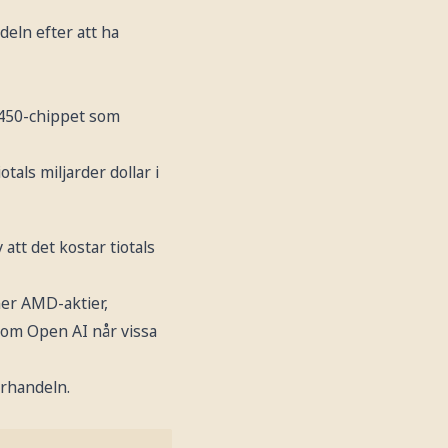
eln efter att ha
MI450-chippet som
tals miljarder dollar i
tt det kostar tiotals
ner AMD-aktier,
r, om Open AI når vissa
örhandeln.