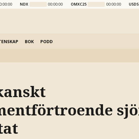
0:00:00
NDX
00:00:00
OMXC25
00:00:00
USDS
TENSKAP
BOK
PODD
kanskt
entförtroende sj
tat