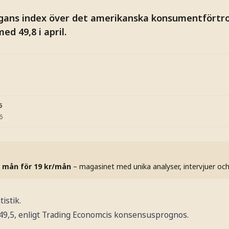
igans index över det amerikanska konsumentförtroe
ed 49,8 i april.
6
6
 mån för 19 kr/mån
– magasinet med unika analyser, intervjuer oc
istik.
å 49,5, enligt Trading Economcis konsensusprognos.