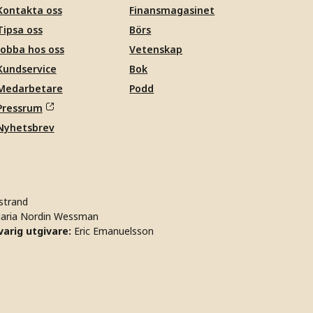
Kontakta oss
Finansmagasinet
Tipsa oss
Börs
Jobba hos oss
Vetenskap
Kundservice
Bok
Medarbetare
Podd
Pressrum
Nyhetsbrev
strand
aria Nordin Wessman
arig utgivare:
Eric Emanuelsson