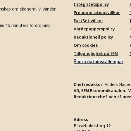
Integritetspolicy
unskap om ekonomi. Vi vänder
Prenumerationsvillkor
FactSet villkor
ed 15 minuters fördröjning.
Värdepapperspolicy
Redaktionell policy
Om cookies
Tillgänglighet på EFN
Ändra datainställningar
Chefredaktör:
Anders Häger
VD, EFN Ekonomikanalen:
M
Redaktionschef och tf ansv
Adress
Blasieholmstorg 12