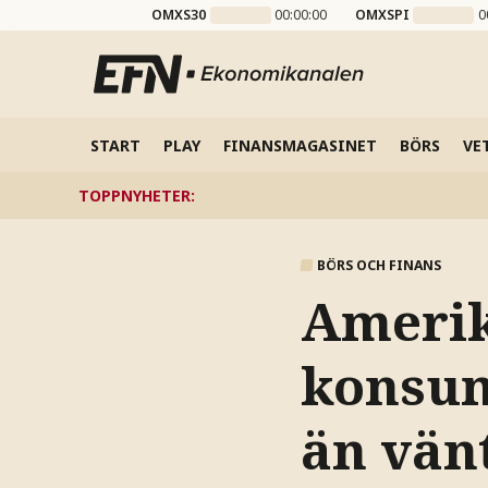
OMXS30
00:00:00
OMXSPI
0
START
PLAY
FINANSMAGASINET
BÖRS
VE
TOPPNYHETER
:
BÖRS OCH FINANS
Ameri
konsum
än vän