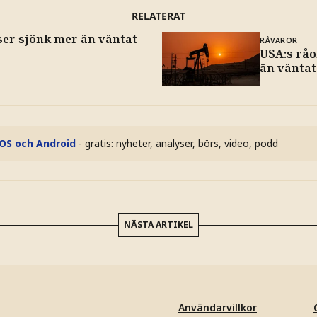
RELATERAT
er sjönk mer än väntat
RÅVAROR
USA:s råo
än väntat
iOS och Android
- gratis: nyheter, analyser, börs, video, podd
NÄSTA ARTIKEL
Användarvillkor