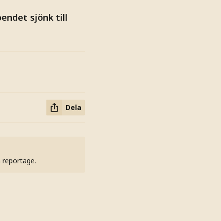
ndet sjönk till
Dela
h reportage.