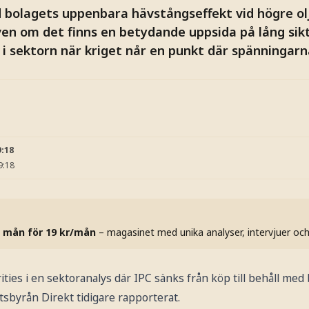
 bolagets uppenbara hävstångseffekt vid högre olj
ven om det finns en betydande uppsida på lång sikt 
i sektorn när kriget når en punkt där spänningarn
9:18
9:18
 mån för 19 kr/mån
– magasinet med unika analyser, intervjuer oc
rities i en sektoranalys där IPC sänks från köp till behåll med
tsbyrån Direkt tidigare rapporterat.