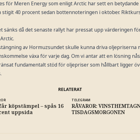
s för Meren Energy som enligt Arctic har sett en betydande
stigit 40 procent sedan bottennoteringen i oktober. Riktkurs
sänks då det senaste rallyt har pressat upp värderingen för d
Arctic.
stängning av Hormuzsundet skulle kunna driva oljepriserna 
enskommelse växa för varje dag. Om vi antar att en lösning 
änsat fundamentalt stöd för oljepriser som hållbart ligger öve
.
RELATERAT
ROR
TELEGRAM
får köpstämpel – spås 16
RÅVAROR: VINSTHEMTAGN
cent uppsida
TISDAGSMORGONEN