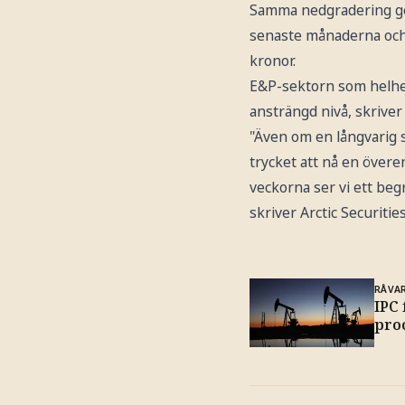
Samma nedgradering ge
senaste månaderna och 
kronor.
E&P-sektorn som helhet 
ansträngd nivå, skriver 
"Även om en långvarig 
trycket att nå en över
veckorna ser vi ett begr
skriver Arctic Securities
RÅVA
IPC 
pro