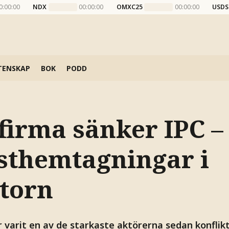
0:00:00
NDX
00:00:00
OMXC25
00:00:00
USDS
TENSKAP
BOK
PODD
firma sänker IPC –
nsthemtagningar i
ktorn
 varit en av de starkaste aktörerna sedan konflikt