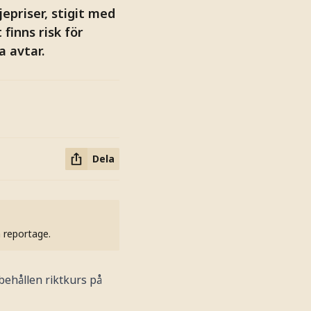
epriser, stigit med
finns risk för
a avtar.
Dela
h reportage.
 behållen riktkurs på