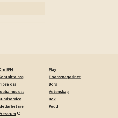
Om EFN
Play
Kontakta oss
Finansmagasinet
Tipsa oss
Börs
Jobba hos oss
Vetenskap
Kundservice
Bok
Medarbetare
Podd
Pressrum