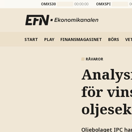
OMXS30
00:00:00
OMXSPI
0
START
PLAY
FINANSMAGASINET
BÖRS
VE
RÅVAROR
Analys
för vi
oljese
Oljebolaget IPC har