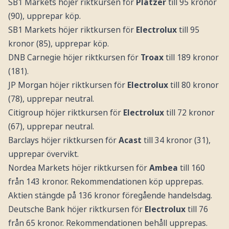
SB1 Markets höjer riktkursen för
Platzer
till 95 kronor
(90), upprepar köp.
SB1 Markets höjer riktkursen för
Electrolux
till 95
kronor (85), upprepar köp.
DNB Carnegie höjer riktkursen för
Troax
till 189 kronor
(181).
JP Morgan höjer riktkursen för
Electrolux
till 80 kronor
(78), upprepar neutral.
Citigroup höjer riktkursen för
Electrolux
till 72 kronor
(67), upprepar neutral.
Barclays höjer riktkursen för
Acast
till 34 kronor (31),
upprepar övervikt.
Nordea Markets höjer riktkursen för
Ambea
till 160
från 143 kronor. Rekommendationen köp upprepas.
Aktien stängde på 136 kronor föregående handelsdag.
Deutsche Bank höjer riktkursen för
Electrolux
till 76
från 65 kronor. Rekommendationen behåll upprepas.