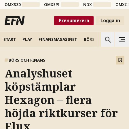
OMXS30
OMXSPI
NDX
OMXC
Prenumerera
Logga in
START
PLAY
FINANSMAGASINET
BÖRS
VETENSKAP
BÖRS OCH FINANS
Analyshuset
köpstämplar
Hexagon – flera
höjda riktkurser för
Elux