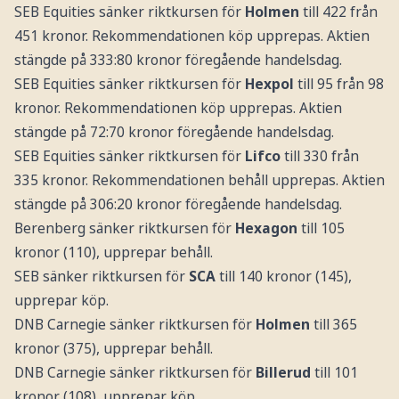
SEB Equities sänker riktkursen för
Holmen
till 422 från
451 kronor. Rekommendationen köp upprepas. Aktien
stängde på 333:80 kronor föregående handelsdag.
SEB Equities sänker riktkursen för
Hexpol
till 95 från 98
kronor. Rekommendationen köp upprepas. Aktien
stängde på 72:70 kronor föregående handelsdag.
SEB Equities sänker riktkursen för
Lifco
till 330 från
335 kronor. Rekommendationen behåll upprepas. Aktien
stängde på 306:20 kronor föregående handelsdag.
Berenberg sänker riktkursen för
Hexagon
till 105
kronor (110), upprepar behåll.
SEB sänker riktkursen för
SCA
till 140 kronor (145),
upprepar köp.
DNB Carnegie sänker riktkursen för
Holmen
till 365
kronor (375), upprepar behåll.
DNB Carnegie sänker riktkursen för
Billerud
till 101
kronor (108), upprepar köp.