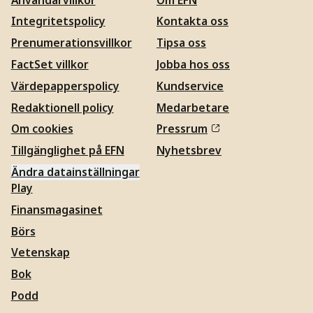
Integritetspolicy
Kontakta oss
Prenumerationsvillkor
Tipsa oss
FactSet villkor
Jobba hos oss
Värdepapperspolicy
Kundservice
Redaktionell policy
Medarbetare
Om cookies
Pressrum
Tillgänglighet på EFN
Nyhetsbrev
Ändra datainställningar
Play
Finansmagasinet
Börs
Vetenskap
Bok
Podd