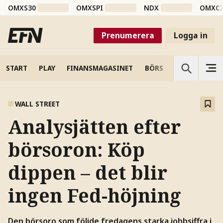
OMXS30
OMXSPI
NDX
OMXC
Prenumerera
Logga in
START
PLAY
FINANSMAGASINET
BÖRS
VETENSKAP
WALL STREET
Analysjätten efter
börsoron: Köp
dippen – det blir
ingen Fed-höjning
Den börsoro som följde fredagens starka jobbsiffra i