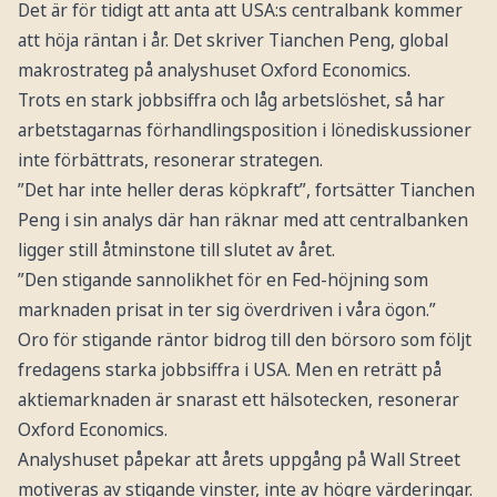
Det är för tidigt att anta att USA:s centralbank kommer
att höja räntan i år. Det skriver Tianchen Peng, global
makrostrateg på analyshuset Oxford Economics.
Trots en stark jobbsiffra och låg arbetslöshet, så har
arbetstagarnas förhandlingsposition i lönediskussioner
inte förbättrats, resonerar strategen.
”Det har inte heller deras köpkraft”, fortsätter Tianchen
Peng i sin analys där han räknar med att centralbanken
ligger still åtminstone till slutet av året.
”Den stigande sannolikhet för en Fed-höjning som
marknaden prisat in ter sig överdriven i våra ögon.”
Oro för stigande räntor bidrog till den börsoro som följt
fredagens starka jobbsiffra i USA. Men en reträtt på
aktiemarknaden är snarast ett hälsotecken, resonerar
Oxford Economics.
Analyshuset påpekar att årets uppgång på Wall Street
motiveras av stigande vinster, inte av högre värderingar.