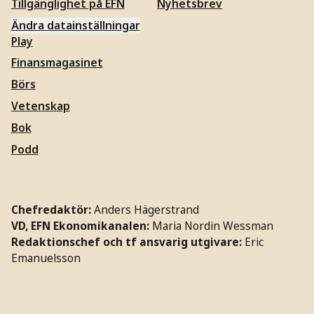
Tillgänglighet på EFN
Nyhetsbrev
Ändra datainställningar
Play
Finansmagasinet
Börs
Vetenskap
Bok
Podd
Chefredaktör:
Anders Hägerstrand
VD, EFN Ekonomikanalen:
Maria Nordin Wessman
Redaktionschef och tf ansvarig utgivare:
Eric
Emanuelsson