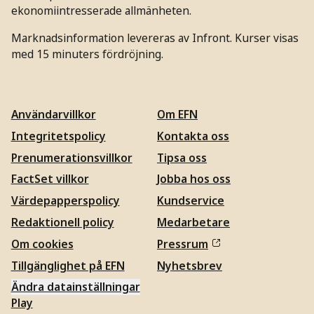
ekonomiintresserade allmänheten.
Marknadsinformation levereras av Infront. Kurser visas
med 15 minuters fördröjning.
Användarvillkor
Om EFN
Integritetspolicy
Kontakta oss
Prenumerationsvillkor
Tipsa oss
FactSet villkor
Jobba hos oss
Värdepapperspolicy
Kundservice
Redaktionell policy
Medarbetare
Om cookies
Pressrum
Tillgänglighet på EFN
Nyhetsbrev
Ändra datainställningar
Play