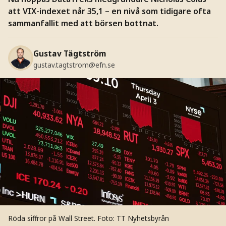
att VIX-indexet når 35,1 – en nivå som tidigare ofta
sammanfallit med att börsen bottnat.
Gustav Tägtström
gustav.tagtstrom@efn.se
Röda siffror på Wall Street.
Foto: TT Nyhetsbyrån