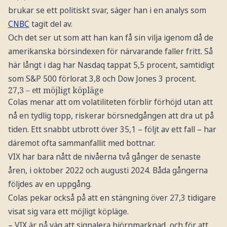
brukar se ett politiskt svar, säger han i en analys som
CNBC
tagit del av.
Och det ser ut som att han kan få sin vilja igenom då de
amerikanska börsindexen för närvarande faller fritt. Så
här långt i dag har Nasdaq tappat 5,5 procent, samtidigt
som S&P 500 förlorat 3,8 och Dow Jones 3 procent.
27,3 – ett möjligt köpläge
Colas menar att om volatiliteten förblir förhöjd utan att
nå en tydlig topp, riskerar börsnedgången att dra ut på
tiden. Ett snabbt utbrott över 35,1 – följt av ett fall – har
däremot ofta sammanfallit med bottnar.
VIX har bara nått de nivåerna två gånger de senaste
åren, i oktober 2022 och augusti 2024. Båda gångerna
följdes av en uppgång.
Colas pekar också på att en stängning över 27,3 tidigare
visat sig vara ett möjligt köpläge.
– VIX är på väg att signalera björnmarknad, och för att