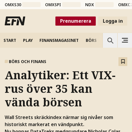
OMXS30
OMXSPI
NDX
OMXC
Prenumerera
Logga in
START
PLAY
FINANSMAGASINET
BÖRS
VETENSKAP
BÖRS OCH FINANS
Analytiker: Ett VIX-
rus över 35 kan
vända börsen
Wall Streets skräckindex närmar sig nivåer som
historiskt markerat en vändpunkt.
Nu hoppas DataTreks medgrundare Nicholas Colas