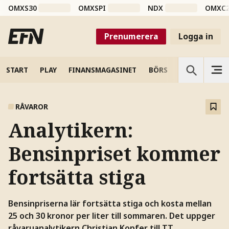
OMXS30
OMXSPI
NDX
OMXC
Prenumerera
Logga in
START
PLAY
FINANSMAGASINET
BÖRS
VETENSKAP
RÅVAROR
Analytikern:
Bensinpriset kommer
fortsätta stiga
Bensinpriserna lär fortsätta stiga och kosta mellan
25 och 30 kronor per liter till sommaren. Det uppger
råvaruanalytikern Christian Kopfer till TT.