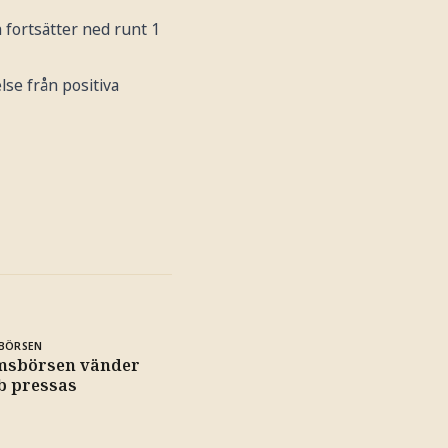
h fortsätter ned runt 1
lse från positiva
BÖRSEN
msbörsen vänder
b pressas