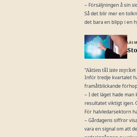
– Försäljningen å sin si
Så det blir mer en tolk
det bara en blipp i en h
LÄS 
St
”Aktien tål inte mycket
Inför tredje kvartalet 
framåtblickande förhop
– I det läget hade man
resultatet viktigt igen.
För halvledarsektorn ha
– Gårdagens siffror visa
vara en signal om att d