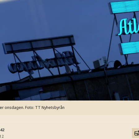
der onsdagen.
Foto: TT Nyhetsbyrån
:42
:12