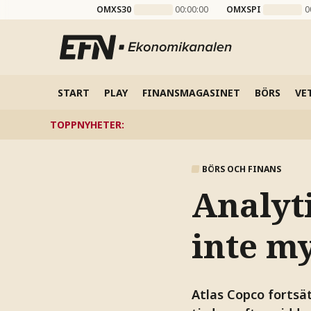
OMXS30
00:00:00
OMXSPI
0
START
PLAY
FINANSMAGASINET
BÖRS
VE
TOPPNYHETER
:
BÖRS OCH FINANS
Analyt
inte m
Atlas Copco fortsä