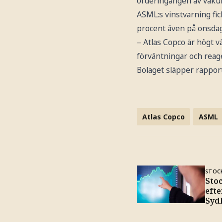
orderingången av vaku
ASML:s vinstvarning fic
procent även på onsda
– Atlas Copco är högt vä
förväntningar och reage
Bolaget släpper rapport
Atlas Copco
ASML
STOC
Sto
efte
Syd