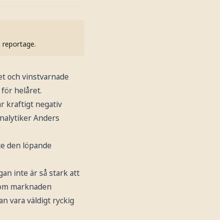
h reportage.
et och vinstvarnade
för helåret.
 kraftigt negativ
analytiker Anders
te den löpande
an inte är så stark att
 som marknaden
n vara väldigt ryckig