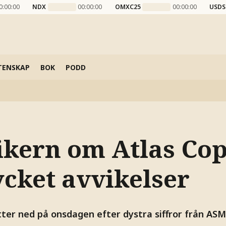
0:00:00
NDX
00:00:00
OMXC25
00:00:00
USDS
TENSKAP
BOK
PODD
ikern om Atlas Cop
ycket avvikelser
tter ned på onsdagen efter dystra siffror från AS