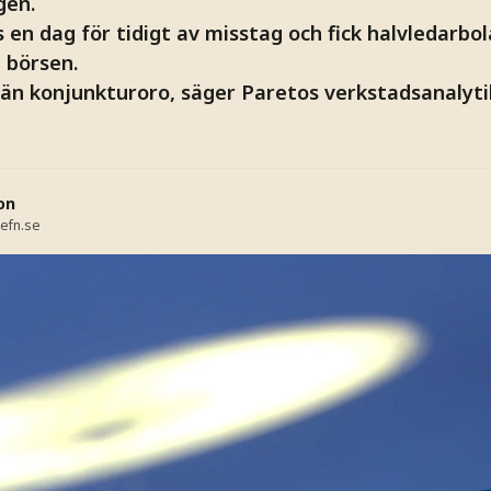
gen.
en dag för tidigt av misstag och fick halvledarbol
å börsen.
män konjunkturoro, säger Paretos verkstadsanalyt
on
efn.se