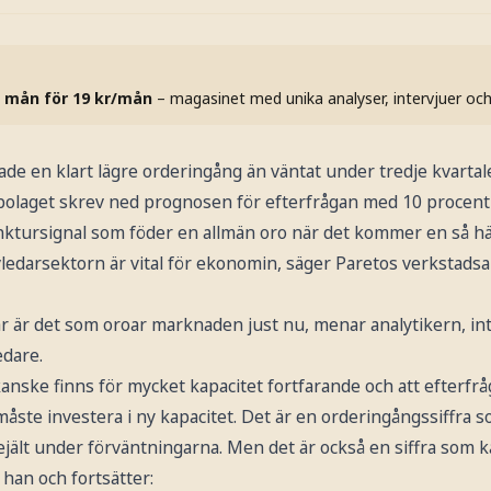
 mån för 19 kr/mån
– magasinet med unika analyser, intervjuer oc
ade en klart lägre orderingång än väntat under tredje kvartal
 bolaget skrev ned prognosen för efterfrågan med 10 procent 
nktursignal som föder en allmän oro när det kommer en så här
vledarsektorn är vital för ekonomin, säger Paretos verkstads
r är det som oroar marknaden just nu, menar analytikern, in
dare.
kanske finns för mycket kapacitet fortfarande och att efterfråg
måste investera i ny kapacitet. Det är en orderingångssiffra
ält under förväntningarna. Men det är också en siffra som ka
 han och fortsätter: