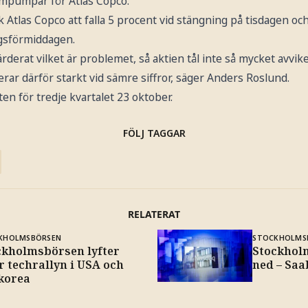
mpumpar för Atlas Copco.
k Atlas Copco att falla 5 procent vid stängning på tisdagen oc
gsförmiddagen.
rderat vilket är problemet, så aktien tål inte så mycket avvike
rar därför starkt vid sämre siffror, säger Anders Roslund.
en för tredje kvartalet 23 oktober.
FÖLJ TAGGAR
RELATERAT
KHOLMSBÖRSEN
STOCKHOLMS
ckholmsbörsen lyfter
Stockhol
r techrallyn i USA och
ned – Saa
korea