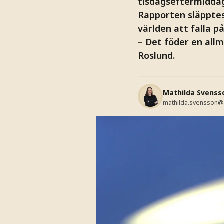
tisdagseftermidda
Rapporten släpptes 
världen att falla p
– Det föder en all
Roslund.
Mathilda Svenss
mathilda.svensson@