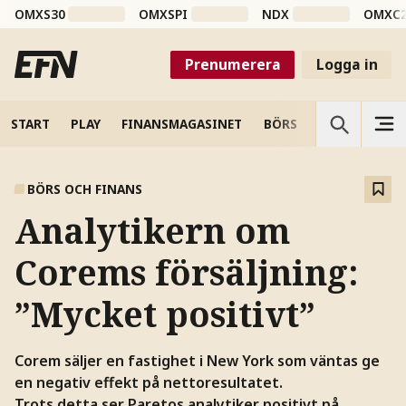
OMXS30
OMXSPI
NDX
OMXC
Prenumerera
Logga in
START
PLAY
FINANSMAGASINET
BÖRS
VETENSKAP
BÖRS OCH FINANS
Analytikern om
Corems försäljning:
”Mycket positivt”
Corem säljer en fastighet i New York som väntas ge
en negativ effekt på nettoresultatet.
Trots detta ser Paretos analytiker positivt på