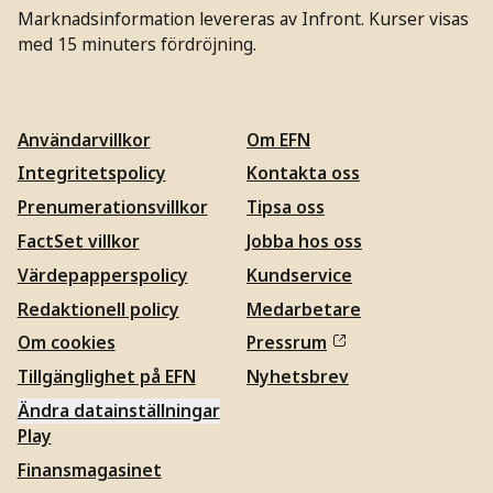
Marknadsinformation levereras av Infront. Kurser visas
med 15 minuters fördröjning.
Användarvillkor
Om EFN
Integritetspolicy
Kontakta oss
Prenumerationsvillkor
Tipsa oss
FactSet villkor
Jobba hos oss
Värdepapperspolicy
Kundservice
Redaktionell policy
Medarbetare
Om cookies
Pressrum
Tillgänglighet på EFN
Nyhetsbrev
Ändra datainställningar
Play
Finansmagasinet