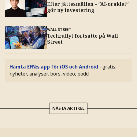
Efter jättesmällen – ”AI-oraklet”
gör ny investering
WALL STREET
Techrallyt fortsatte på Wall
Street
Hämta EFN:s app för iOS och Android
- gratis:
nyheter, analyser, börs, video, podd
NÄSTA ARTIKEL