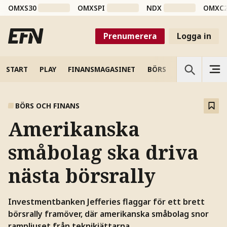
OMXS30
OMXSPI
NDX
OMXC
Prenumerera
Logga in
START
PLAY
FINANSMAGASINET
BÖRS
VETENSKAP
BÖRS OCH FINANS
Amerikanska
småbolag ska driva
nästa börsrally
Investmentbanken Jefferies flaggar för ett brett
börsrally framöver, där amerikanska småbolag snor
rampljuset från teknikjättarna.