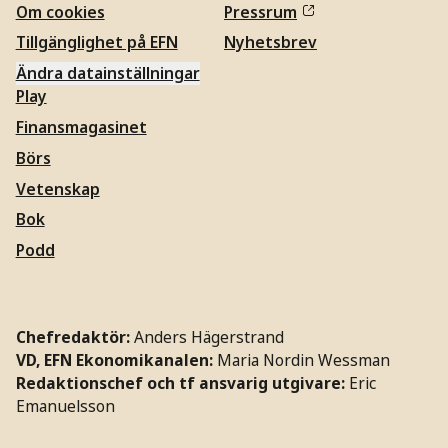
Om cookies
Pressrum
Tillgänglighet på EFN
Nyhetsbrev
Ändra datainställningar
Play
Finansmagasinet
Börs
Vetenskap
Bok
Podd
Chefredaktör:
Anders Hägerstrand
VD, EFN Ekonomikanalen:
Maria Nordin Wessman
Redaktionschef och tf ansvarig utgivare:
Eric
Emanuelsson