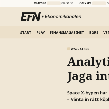
OMXS30
00:00:00
OMXSPI
0
START
PLAY
FINANSMAGASINET
BÖRS
VE
WALL STREET
Analyti
Jaga in
Space X-hypen har s
– Vänta in rätt köp