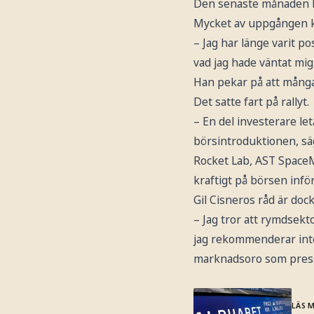
Den senaste månaden ha
Mycket av uppgången ko
– Jag har länge varit p
vad jag hade väntat mi
Han pekar på att många 
Det satte fart på rallyt.
– En del investerare let
börsintroduktionen, sä
Rocket Lab, AST SpaceMo
kraftigt på börsen inför
Gil Cisneros råd är dock
– Jag tror att rymdsekt
jag rekommenderar inte 
marknadsoro som pressa
LÄS 