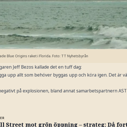
de Blue Origins raket i Florida.
Foto: TT Nyhetsbyrån
ren Jeff Bezos kallade det en tuff dag:
a upp allt som behöver byggas upp och köra igen. Det är värt
 negativt på explosionen, bland annat samarbetspartnern AS
MER
l Street mot grön öppning – strateg: Då fort