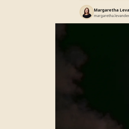
Margaretha Lev
margaretha.levande