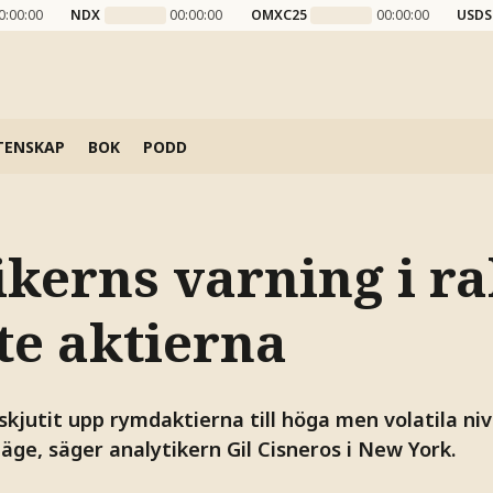
0:00:00
NDX
00:00:00
OMXC25
00:00:00
USDS
TENSKAP
BOK
PODD
kerns varning i ral
te aktierna
kjutit upp rymdaktierna till höga men volatila niv
läge, säger analytikern Gil Cisneros i New York.