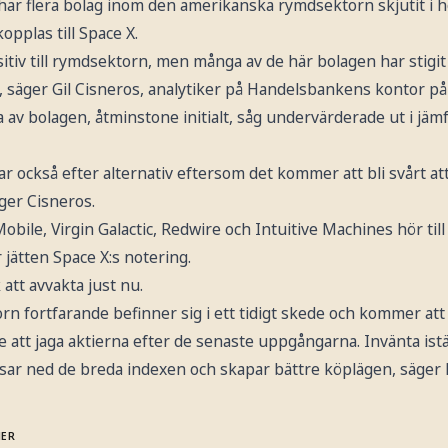
r flera bolag inom den amerikanska rymdsektorn skjutit i hö
pplas till Space X.
ositiv till rymdsektorn, men många av de här bolagen har stigi
g, säger Gil Cisneros, analytiker på Handelsbankens kontor p
av bolagen, åtminstone initialt, såg undervärderade ut i jäm
ar också efter alternativ eftersom det kommer att bli svårt att 
ger Cisneros.
bile, Virgin Galactic, Redwire och Intuitive Machines hör till
 jätten Space X:s notering.
 att avvakta just nu.
orn fortfarande befinner sig i ett tidigt skede och kommer att
att jaga aktierna efter de senaste uppgångarna. Invänta istä
r ned de breda indexen och skapar bättre köplägen, säger 
MER