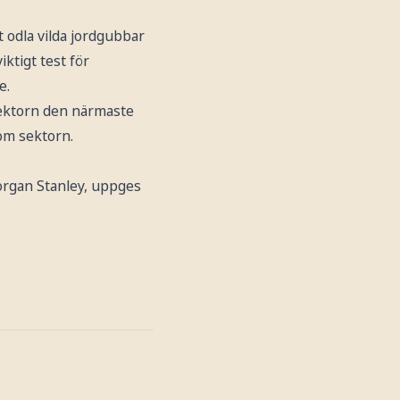
t odla vilda jordgubbar
ktigt test för
e.
dsektorn den närmaste
nom sektorn.
rgan Stanley, uppges