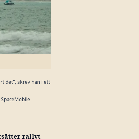
 det”, skrev han i ett
T SpaceMobile
sätter rallyt