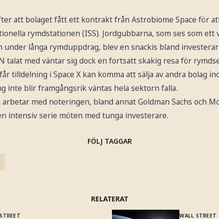
fter att bolaget fått ett kontrakt från Astrobiome Space för at
onella rymdstationen (ISS). Jordgubbarna, som ses som ett vi
 under långa rymduppdrag, blev en snackis bland investerar
N talat med väntar sig dock en fortsatt skakig resa för rym
får tilldelning i Space X kan komma att sälja av andra bolag i
 inte blir framgångsrik väntas hela sektorn falla.
 arbetar med noteringen, bland annat Goldman Sachs och Mo
en intensiv serie möten med tunga investerare.
FÖLJ TAGGAR
RELATERAT
 STREET
WALL STREET