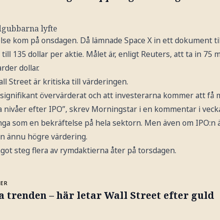
dgubbarna lyfte
se kom på onsdagen. Då lämnade Space X in ett dokument til
l 135 dollar per aktie. Målet är, enligt Reuters, att ta in 75 mi
rder dollar.
Street är kritiska till värderingen.
r signifikant övervärderat och att investerarna kommer att få 
iva nivåer efter IPO”, skrev Morningstar i en kommentar i veck
ga som en bekräftelse på hela sektorn. Men även om IPO:n är
en ännu högre värdering.
ågot steg flera av rymdaktierna åter på torsdagen.
MER
 trenden – här letar Wall Street efter guld