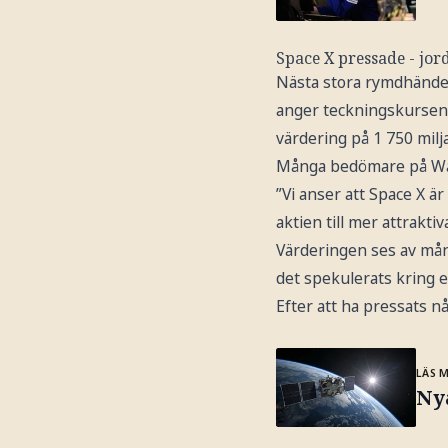
Space X pressade - jor
Nästa stora rymdhändel
anger teckningskursen til
värdering på 1 750 milja
Många bedömare på Wall 
”Vi anser att Space X ä
aktien till mer attrakt
Värderingen ses av mån
det spekulerats kring 
Efter att ha pressats n
LÄS 
Nya