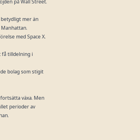
jden på Wall Street.
t betydligt mer än
å Manhattan.
förelse med Space X.
få tilldelning i
 de bolag som stigit
 fortsätta växa. Men
llet perioder av
han.