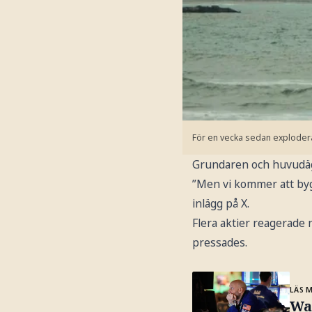
För en vecka sedan explodera
Grundaren och huvudäga
”Men vi kommer att bygg
inlägg på X.
Flera aktier reagerade
pressades.
LÄS 
Wal