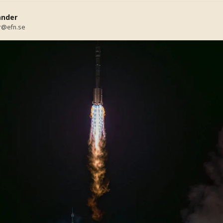
ander
r@efn.se