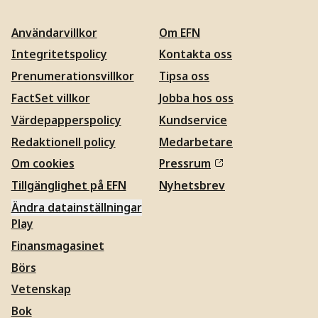
Användarvillkor
Om EFN
Integritetspolicy
Kontakta oss
Prenumerationsvillkor
Tipsa oss
FactSet villkor
Jobba hos oss
Värdepapperspolicy
Kundservice
Redaktionell policy
Medarbetare
Om cookies
Pressrum
Tillgänglighet på EFN
Nyhetsbrev
Ändra datainställningar
Play
Finansmagasinet
Börs
Vetenskap
Bok