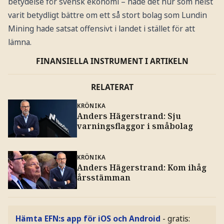
betydelse för svensk ekonomi – hade det hur som helst
varit betydligt bättre om ett så stort bolag som Lundin
Mining hade satsat offensivt i landet i stället för att
lämna.
FINANSIELLA INSTRUMENT I ARTIKELN
RELATERAT
KRÖNIKA
Anders Hägerstrand: Sju
varningsflaggor i småbolag
KRÖNIKA
Anders Hägerstrand: Kom ihåg
årsstämman
Hämta EFN:s app för iOS och Android
- gratis: