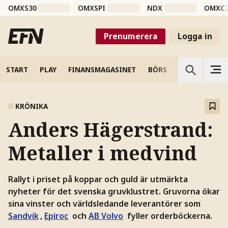
OMXS30
OMXSPI
NDX
OMXC
Prenumerera
Logga in
START
PLAY
FINANSMAGASINET
BÖRS
VETENSKAP
KRÖNIKA
Anders Hägerstrand:
Metaller i medvind
Rallyt i priset på koppar och guld är utmärkta
nyheter för det svenska gruvklustret. Gruvorna ökar
sina vinster och världsledande leverantörer som
Sandvik
,
Epiroc
och
AB Volvo
fyller orderböckerna.