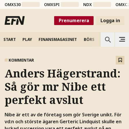
OMXS30
OMXSPI
NDX
OMXC
Prenumerera
Logga in
START
PLAY
FINANSMAGASINET
BÖRS
VETENSKAP
KOMMENTAR
Anders Hägerstrand:
Så gör mr Nibe ett
perfekt avslut
Nibe är ett av de företag som gör Sverige unikt. För
vd:n och störste ägaren Gerteric Lindquist skulle en
lyckad succession vara ett perfekt avslut på en