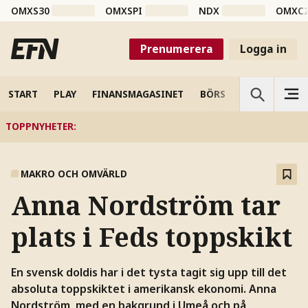
OMXS30
OMXSPI
NDX
OMXC
Prenumerera
Logga in
START
PLAY
FINANSMAGASINET
BÖRS
VETENSKAP
TOPPNYHETER
:
MAKRO OCH OMVÄRLD
Anna Nordström tar
plats i Feds toppskikt
En svensk doldis har i det tysta tagit sig upp till det
absoluta toppskiktet i amerikansk ekonomi. Anna
Nordström, med en bakgrund i Umeå och på