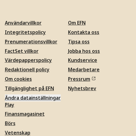
Användarvillkor
Om EFN
Integritetspolicy
Kontakta oss
Prenumerationsvillkor
Tipsa oss
FactSet villkor
Jobba hos oss
Värdepapperspolicy
Kundservice
Redaktionell policy
Medarbetare
Om cookies
Pressrum
Tillgänglighet på EFN
Nyhetsbrev
Ändra datainställningar
Play
Finansmagasinet
Börs
Vetenskap