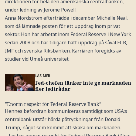
direktionen för hela den amerikanska centralbanken,
under ledning av Jerome Powell.
Anna Nordstrom efterträdde i december Michelle Neal,
som då lämnade posten för ett uppdrag inom privat
sektor. Hon har arbetat inom Federal Reserve i New York
sedan 2008 och har tidigare haft uppdrag på såväl ECB,
IMF och svenska Riksbanken. Karriären föregicks av
studier vid Umeå universitet.
LÄS MER
Fed-chefen tänker inte ge marknaden
fler ledtrådar
”Enorm respekt för Federal Reserve Bank”
Hennes befordran kommuniceras samtidigt som USA:s
centralbank utstår hårda påtryckningar från Donald
Trump, något som kommit att skaka om marknaden.
– Jag har enorm respekt för Federal Reserve Bank i New