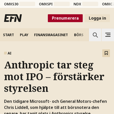
OMXS30
OMXSPI
NDX
OMXC
Prenumerera
Logga in
START
PLAY
FINANSMAGASINET
BÖRS
VETENSKAP
AI
Anthropic tar steg
mot IPO – förstärker
styrelsen
Den tidigare Microsoft- och General Motors-chefen
Chris Liddell, som hjälpte till att börsnotera den
senare, har tagit plats i Anthropics styrelse.