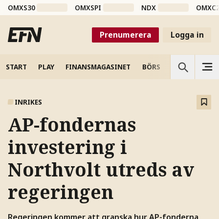
OMXS30
OMXSPI
NDX
OMXC
Prenumerera
Logga in
START
PLAY
FINANSMAGASINET
BÖRS
VETENSKAP
INRIKES
AP-fondernas
investering i
Northvolt utreds av
regeringen
Regeringen kommer att granska hur AP-fonderna