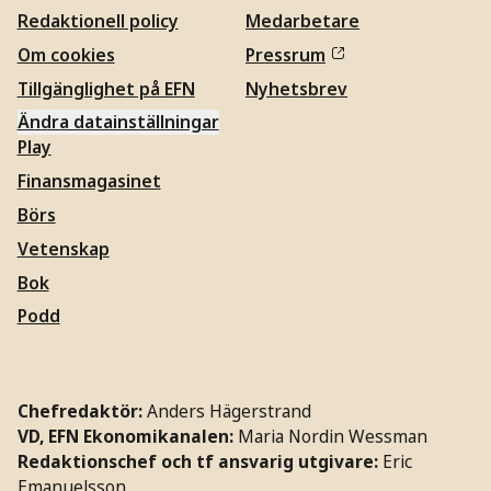
Redaktionell policy
Medarbetare
Om cookies
Pressrum
Tillgänglighet på EFN
Nyhetsbrev
Ändra datainställningar
Play
Finansmagasinet
Börs
Vetenskap
Bok
Podd
Chefredaktör:
Anders Hägerstrand
VD, EFN Ekonomikanalen:
Maria Nordin Wessman
Redaktionschef och tf ansvarig utgivare:
Eric
Emanuelsson