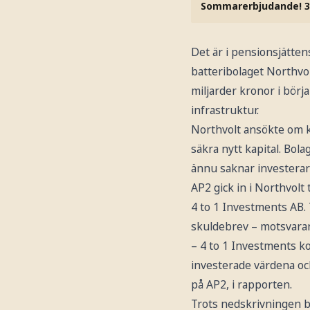
Sommarerbjudande! 3
Det är i pensionsjätte
batteribolaget Northvol
miljarder kronor i börj
infrastruktur.
Northvolt ansökte om k
säkra nytt kapital. Bol
ännu saknar investerare
AP2 gick in i Northvol
4 to 1 Investments AB. 
skuldebrev – motsvaran
– 4 to 1 Investments ko
investerade värdena och 
på AP2, i rapporten.
Trots nedskrivningen be