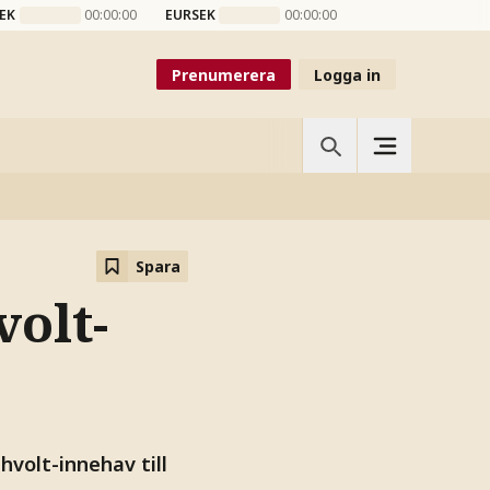
EK
00:00:00
EURSEK
00:00:00
Prenumerera
Logga in
Spara
olt-
hvolt-innehav till