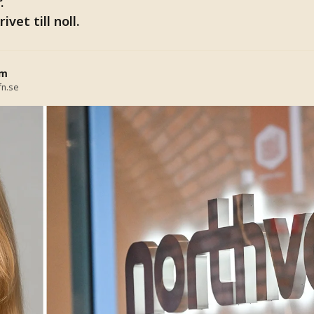
.
vet till noll.
öm
fn.se