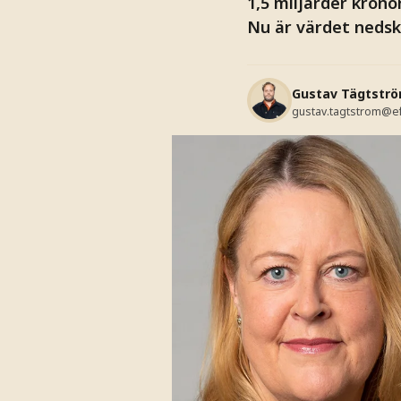
1,5 miljarder kronor
Nu är värdet nedskri
Gustav Tägtstr
gustav.tagtstrom@e