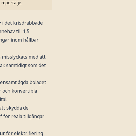
h reportage.
v i det krisdrabbade
nehav till 1,5
ingar inom hållbar
 misslyckats med att
ar, samtidigt som det
mensamt ägda bolaget
r och konvertibla
tal.
att skydda de
 för reala tillgångar
r för elektrifiering