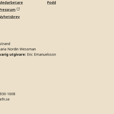
Medarbetare
Podd
Pressrum
Nyhetsbrev
strand
aria Nordin Wessman
arig utgivare:
Eric Emanuelsson
930-1608
efn.se