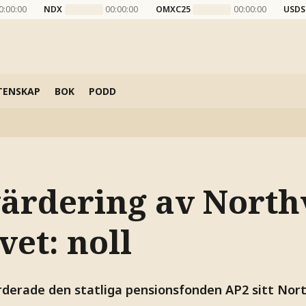
0:00:00
NDX
00:00:00
OMXC25
00:00:00
USDS
TENSKAP
BOK
PODD
värdering av Northv
et: noll
rderade den statliga pensionsfonden AP2 sitt Nort