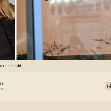
o: TT / Pressbild
:35
:38