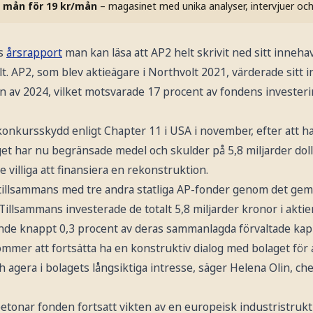
 mån för 19 kr/mån
– magasinet med unika analyser, intervjuer oc
ns
årsrapport
man kan läsa att AP2 helt skrivit ned sitt inneha
t. AP2, som blev aktieägare i Northvolt 2021, värderade sitt in
an av 2024, vilket motsvarade 17 procent av fondens invester
onkursskydd enligt Chapter 11 i USA i november, efter att ha
aget har nu begränsade medel och skulder på 5,8 miljarder doll
 villiga att finansiera en rekonstruktion.
t tillsammans med tre andra statliga AP-fonder genom det ge
Tillsammans investerade de totalt 5,8 miljarder kronor i aktie
de knappt 0,3 procent av deras sammanlagda förvaltade kapi
mmer att fortsätta ha en konstruktiv dialog med bolaget för 
agera i bolagets långsiktiga intresse, säger Helena Olin, chef
tonar fonden fortsatt vikten av en europeisk industristruktu