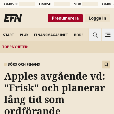
OMXS30
OMXSPI
NDX
OMXC
Prenumerera
Logga in
START
PLAY
FINANSMAGASINET
BÖRS
VETENSKAP
TOPPNYHETER
:
BÖRS OCH FINANS
Apples avgående vd:
"Frisk" och planerar
lång tid som
ordförande