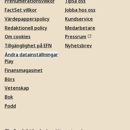
Prenumerationsvillkor
Tipsa oss
FactSet villkor
Jobba hos oss
Värdepapperspolicy
Kundservice
Redaktionell policy
Medarbetare
Om cookies
Pressrum
Tillgänglighet på EFN
Nyhetsbrev
Ändra datainställningar
Play
Finansmagasinet
Börs
Vetenskap
Bok
Podd