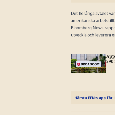
Det fleråriga avtalet vä
amerikanska arbetstillf
Bloomberg News rapport
utveckla och leverera e
App
290
Hämta EFN:s app för 