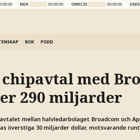
0:00:00
NDX
00:00:00
OMXC25
00:00:00
USDS
TENSKAP
BOK
PODD
 chipavtal med B
er 290 miljarder
vtalet mellan halvledarbolaget Broadcom och App
s överstiga 30 miljarder dollar, motsvarande runt