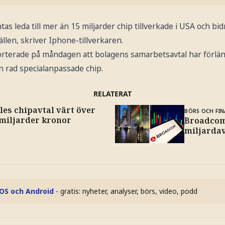
ntas leda till mer än 15 miljarder chip tillverkade i USA och bid
ällen, skriver Iphone-tillverkaren.
erade på måndagen att bolagens samarbetsavtal har förlängts
n rad specialanpassade chip.
RELATERAT
les chipavtal värt över
BÖRS OCH FIN
 miljarder kronor
Broadcom
miljarda
iOS och Android
- gratis: nyheter, analyser, börs, video, podd