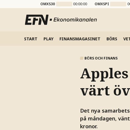
OMXS30
00:00:00
OMXSPI
0
START
PLAY
FINANSMAGASINET
BÖRS
VE
BÖRS OCH FINANS
Apples
värt öv
Det nya samarbetsa
på måndagen, vänta
kronor.