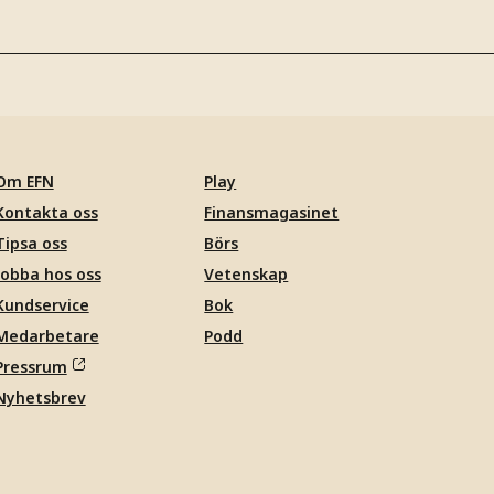
Om EFN
Play
Kontakta oss
Finansmagasinet
Tipsa oss
Börs
Jobba hos oss
Vetenskap
Kundservice
Bok
Medarbetare
Podd
Pressrum
Nyhetsbrev