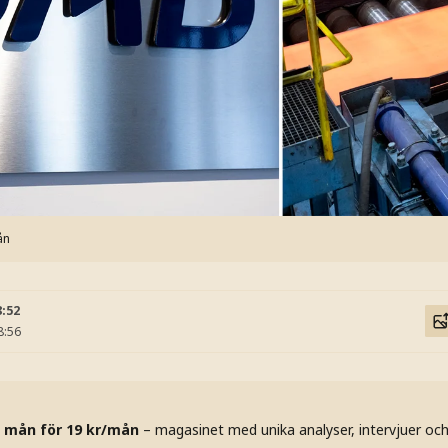
ån
8:52
8:56
 mån för 19 kr/mån
– magasinet med unika analyser, intervjuer oc