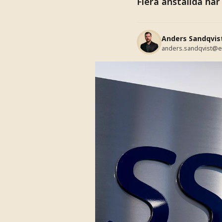
Flera anställda har
Anders Sandqvis
anders.sandqvist@e