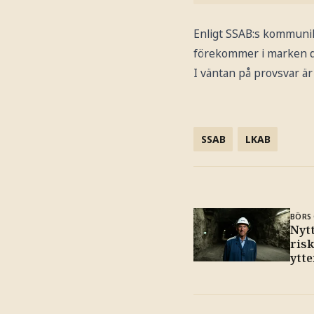
Enligt SSAB:s kommunik
förekommer i marken dä
I väntan på provsvar är 
SSAB
LKAB
BÖRS 
Nyt
ris
ytte