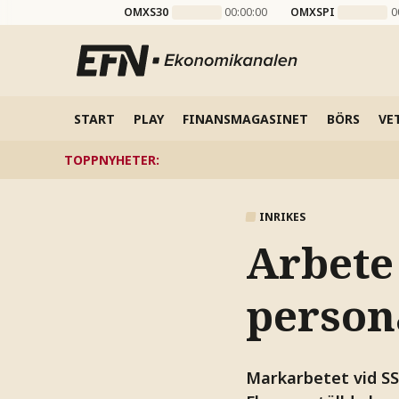
OMXS30
00:00:00
OMXSPI
0
START
PLAY
FINANSMAGASINET
BÖRS
VE
TOPPNYHETER
:
INRIKES
Arbete
person
Markarbetet vid SSA