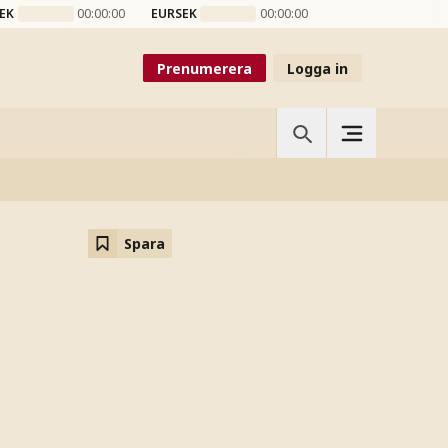
EK
00:00:00
EURSEK
00:00:00
Prenumerera
Logga in
Spara