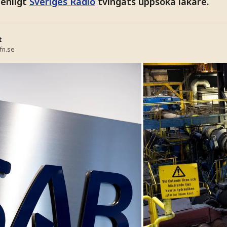
 enligt
Sveriges Radio
tvingats uppsöka läkare.
t
fn.se