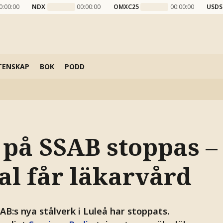
0:00:00
NDX
00:00:00
OMXC25
00:00:00
USDS
TENSKAP
BOK
PODD
 på SSAB stoppas –
al får läkarvård
B:s nya stålverk i Luleå har stoppats.