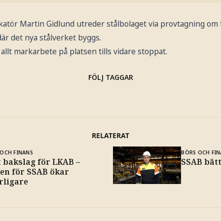
atör Martin Gidlund utreder stålbolaget via provtagning om
r det nya stålverket byggs.
allt markarbete på platsen tills vidare stoppat.
FÖLJ TAGGAR
RELATERAT
OCH FINANS
BÖRS OCH FIN
t bakslag för LKAB –
SSAB bätt
ken för SSAB ökar
rligare