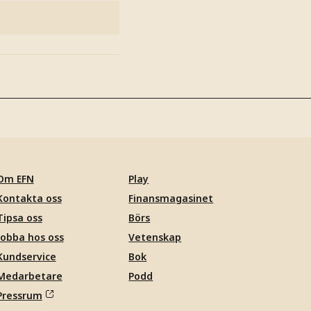
Om EFN
Play
Kontakta oss
Finansmagasinet
Tipsa oss
Börs
Jobba hos oss
Vetenskap
Kundservice
Bok
Medarbetare
Podd
Pressrum