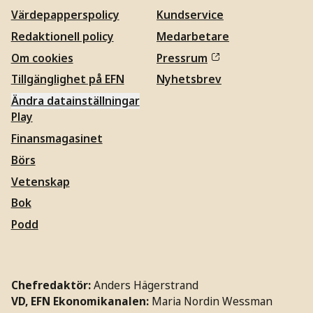
Värdepapperspolicy
Kundservice
Redaktionell policy
Medarbetare
Om cookies
Pressrum
Tillgänglighet på EFN
Nyhetsbrev
Ändra datainställningar
Play
Finansmagasinet
Börs
Vetenskap
Bok
Podd
Chefredaktör:
Anders Hägerstrand
VD, EFN Ekonomikanalen:
Maria Nordin Wessman