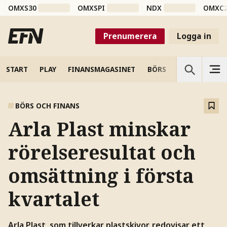
OMXS30
OMXSPI
NDX
OMXC
Prenumerera
Logga in
START
PLAY
FINANSMAGASINET
BÖRS
VETENSKAP
BÖRS OCH FINANS
Arla Plast minskar
rörelseresultat och
omsättning i första
kvartalet
Arla Plast, som tillverkar plastskivor, redovisar ett