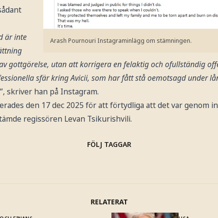
 sådant
 är inte
Arash Pournouri Instagraminlägg om stämningen.
ättning
 gottgörelse, utan att korrigera en felaktig och ofullständig off
ssionella sfär kring Avicii, som har fått stå oemotsagd under lån
”, skriver han på Instagram.
erades den 17 dec 2025 för att förtydliga att det var genom 
ämde regissören Levan Tsikurishvili.
FÖLJ TAGGAR
RELATERAT