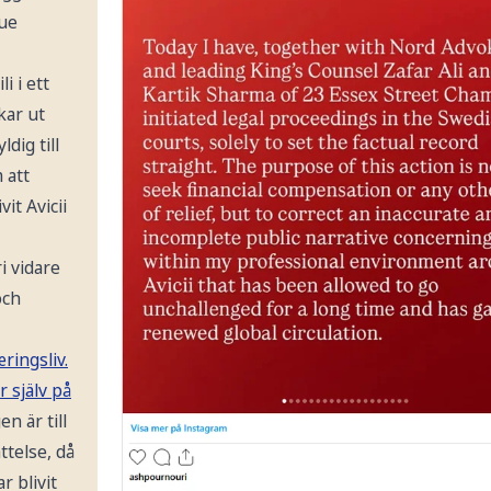
rue
i i ett
kar ut
dig till
 att
it Avicii
i vidare
och
ingsliv.
r själv på
n är till
ttelse, då
r blivit