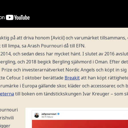
 duktig på att driva honom [Avicii] och varumärket tillsammans
 till limpa, sa Arash Pournouri då till EFN.
 2014, och sedan dess har mycket hänt. I slutet av 2016 avsl
ergling, och 2018 begick Bergling självmord i Oman. Efter de
l Prize och investerarnätverket Nordic Angels och köpt in sig
tte Cefour. I oktober berättade
Breakit
att han köpt rättighete
märke i Europa gällande skor, kläder och accessoarer, och b
heterna
till boken om tändstickskungen Ivar Kreuger – som ska
ournouri
ishvili
ligger