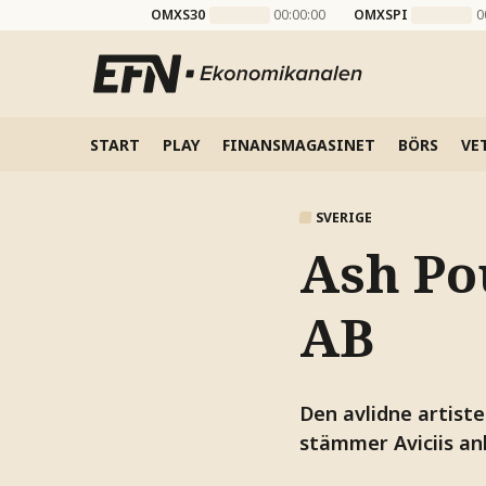
OMXS30
00:00:00
OMXSPI
0
START
PLAY
FINANSMAGASINET
BÖRS
VE
SVERIGE
Ash Po
AB
Den avlidne artiste
stämmer Aviciis an