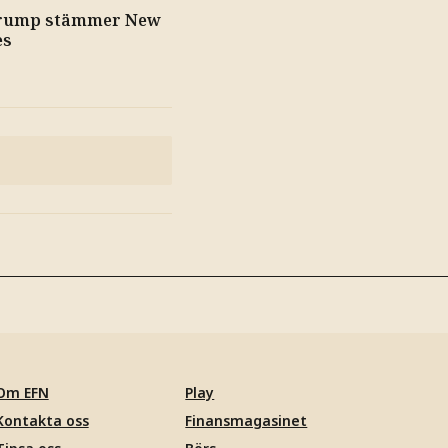
rump stämmer New
es
Om EFN
Play
Kontakta oss
Finansmagasinet