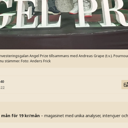
 investeringsgalan Angel Prize tillsammans med Andreas Grape (t.v.). Pournouri
 nu stämmer.
Foto: Anders Frick
:40
:22
 mån för 19 kr/mån
– magasinet med unika analyser, intervjuer oc