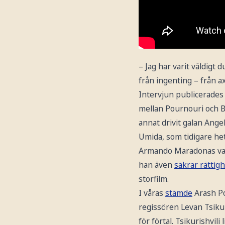
– Jag har varit väldigt
från ingenting – från ax
Intervjun publicerades
mellan Pournouri och B
annat drivit galan Ange
Umida, som tidigare he
Armando Maradonas varu
han även
säkrar rättig
storfilm.
I våras
stämde
Arash P
regissören Levan Tsikur
för förtal. Tsikurishvili 