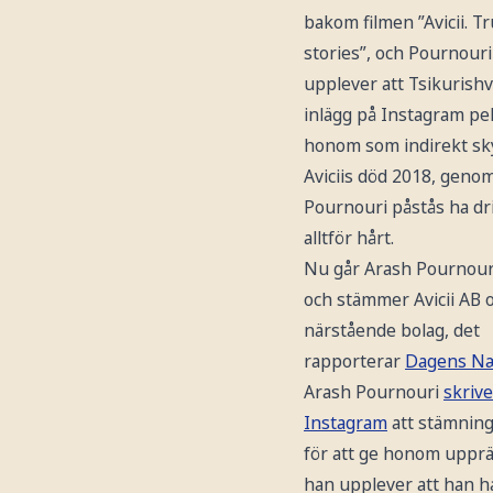
bakom filmen ”Avicii. T
stories”, och Pournouri
upplever att Tsikurishvil
inlägg på Instagram pe
honom som indirekt skyl
Aviciis död 2018, genom
Pournouri påstås ha driv
alltför hårt.
Nu går Arash Pournour
och stämmer Avicii AB 
närstående bolag, det
rapporterar
Dagens Nær
Arash Pournouri
skrive
Instagram
att stämninge
för att ge honom upprä
han upplever att han ha