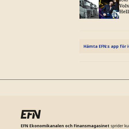
BÖRS 
Volv
Hel
Hämta EFN:s app för 
EFN Ekonomikanalen och Finansmagasinet
sprider k