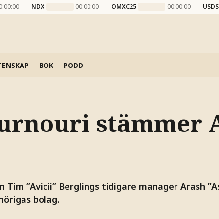
0:00:00
NDX
00:00:00
OMXC25
00:00:00
USDS
TENSKAP
BOK
PODD
urnouri stämmer A
n Tim ”Avicii” Berglings tidigare manager Arash ”
hörigas bolag.