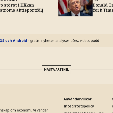
OCH FINANS
USA
o störst i Håkan
Donald T
lströms aktieportfölj
York Tim
iOS och Android
- gratis: nyheter, analyser, börs, video, podd
NÄSTA ARTIKEL
Användarvillkor
Integritetspolicy
unskap om ekonomi. Vi vänder