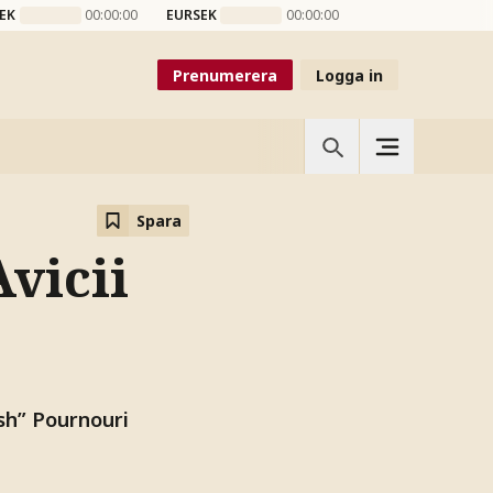
EK
00:00:00
EURSEK
00:00:00
Prenumerera
Logga in
Spara
vicii
Ash” Pournouri