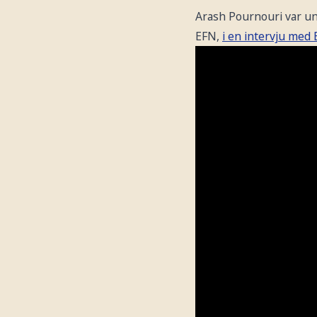
Arash Pournouri var un
EFN,
i en intervju med